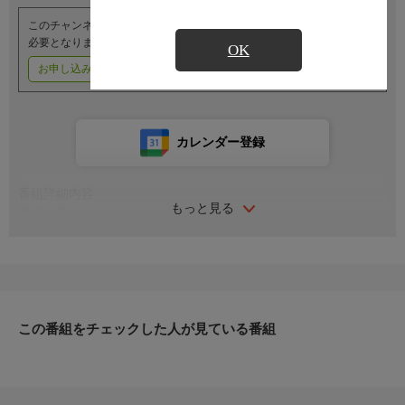
このチャンネルのご視聴には、オプションチャンネル(有料)のご契約が
必要となります。
OK
お申し込みはこちら
ご利用料金はこちら
カレンダー登録
番組詳細内容
もっと見る
番組内容
◆衛星演芸招待席＜落語＞◆
与太郎は叔父に縁談を持ちかけられ、相手は器量も良く、財産も
あると言われる。だが一つだけ欠点があり、深夜になるとその娘
の首が長く伸びるのだという。ろくろ首だと思いながらも縁談を
受ける与太郎であったが…。
この番組をチェックした人が見ている番組
（2024年4月20日 玉川せせらぎホール『第五回 せせらぎ寄席』
より）