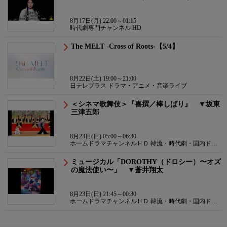
8月17日(月) 22:00～01:15
時代劇専門チャンネル HD
The MELT -Cross of Roots-【5/4】
8月22日(土) 19:00～21:00
日テレプラス ドラマ・アニメ・音楽ライブ
＜シネマ歌舞伎＞『喜撰／棒しばり』 ▼坂東
三津五郎
8月23日(日) 05:00～06:30
ホームドラマチャンネルＨＤ 韓流・時代劇・国内ドラ
マ
ミュージカル「DOROTHY（ドロシー）〜オズ
の魔法使い〜」 ▼蒼井翔太
8月23日(日) 21:45～00:30
ホームドラマチャンネルＨＤ 韓流・時代劇・国内ドラ
マ