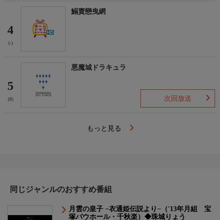
鰯賣戀曳網
4
(-)
悪魔城ドラキュラ
5
次回放送
(8)
もっと見る
同じジャンルのおすすめ番組
月雲の皇子 −衣通姫伝説より−（'13年月組 宝
塚バウホール・千秋楽）◆珠城りょう