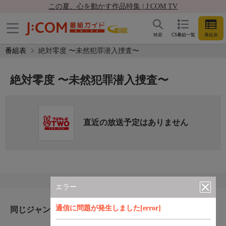
この夏、心を動かす作品特集 | J:COM TV
検索
CS番組一覧
番組表
番組表
絶対零度 〜未然犯罪潜入捜査〜
絶対零度 〜未然犯罪潜入捜査〜
直近の放送予定はありません
エラー
通信に問題が発生しました[error]
同じジャンルのおすすめ番組