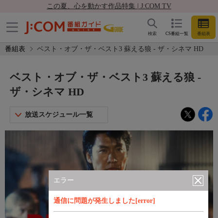
この夏、心を動かす作品特集 | J:COM TV
検索
CS番組一覧
番組表
番組表
ベスト・オブ・ザ・ベスト3 蘇える狼 - ザ・シネマ HD
ベスト・オブ・ザ・ベスト3 蘇える狼 -
ザ・シネマ HD
放送スケジュール一覧
エラー
通信に問題が発生しました[error]