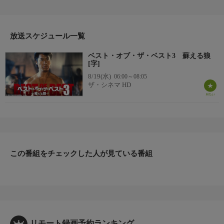
年・アメリカ・91分・カラー)
【監督】フィリップ・リー
【出演】フィリップ・リー、クリストファー・マクドナルド、ジ
ーナ・ガーション、マーク・ロルストン、ピーター・シモンズ、
放送スケジュール一覧
R・リー・アーメイ
ベスト・オブ・ザ・ベスト3 蘇える狼
[字]
8/19(水)
06:00～08:05
ザ・シネマ HD
この番組をチェックした人が見ている番組
リモート録画予約ランキング