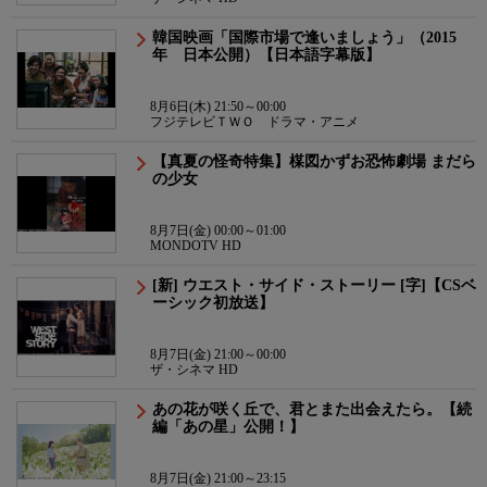
韓国映画「国際市場で逢いましょう」（2015
年 日本公開）【日本語字幕版】
8月6日(木) 21:50～00:00
フジテレビＴＷＯ ドラマ・アニメ
【真夏の怪奇特集】楳図かずお恐怖劇場 まだら
の少女
8月7日(金) 00:00～01:00
MONDOTV HD
[新] ウエスト・サイド・ストーリー [字]【CSベ
ーシック初放送】
8月7日(金) 21:00～00:00
ザ・シネマ HD
あの花が咲く丘で、君とまた出会えたら。【続
編「あの星」公開！】
8月7日(金) 21:00～23:15