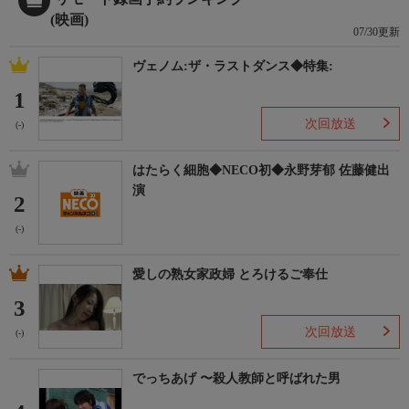
(映画)
07/30更新
ヴェノム:ザ・ラストダンス◆特集:
1
次回放送
(-)
はたらく細胞◆NECO初◆永野芽郁 佐藤健出
演
2
(-)
愛しの熟女家政婦 とろけるご奉仕
3
次回放送
(-)
でっちあげ 〜殺人教師と呼ばれた男