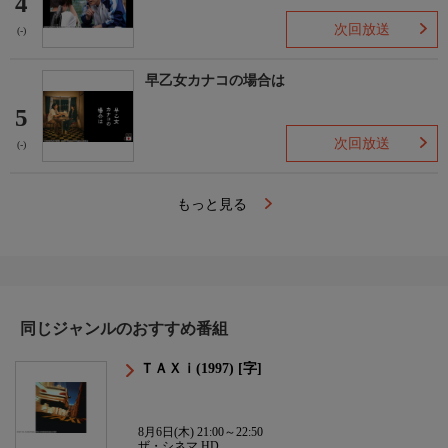
4
次回放送
(-)
早乙女カナコの場合は
5
次回放送
(-)
もっと見る
同じジャンルのおすすめ番組
ＴＡＸｉ(1997) [字]
8月6日(木) 21:00～22:50
ザ・シネマ HD