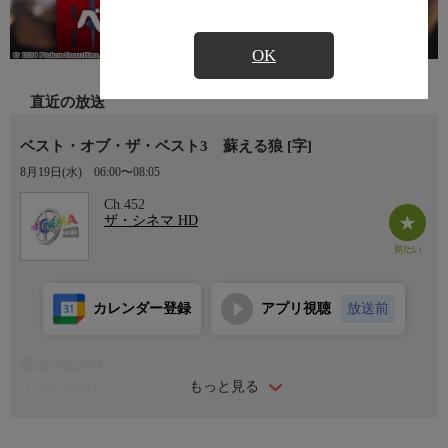
OK
直近の放送
ベスト・オブ・ザ・ベスト3 蘇える狼 [字]
8月19日(水)
06:00〜08:05
Ch.452
ザ・シネマ HD
カレンダー登録
アプリ視聴
放送前
番組詳細内容
もっと見る
【番組詳細】
理不尽な暴力を受け続けた町民を守るため、1人の男が信念を貫
き、凶悪軍団に立ち向かうバイオレンス・アクション！(1995