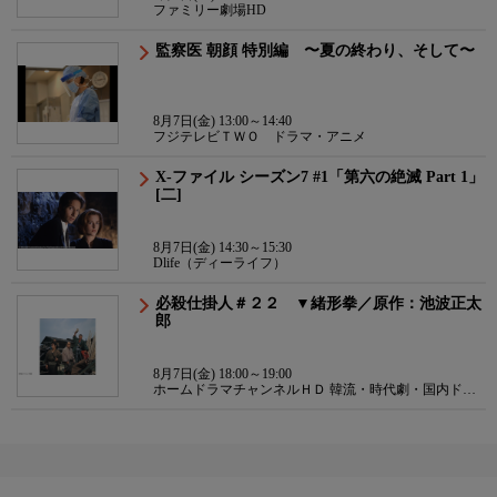
ファミリー劇場HD
監察医 朝顔 特別編 〜夏の終わり、そして〜
8月7日(金) 13:00～14:40
フジテレビＴＷＯ ドラマ・アニメ
X-ファイル シーズン7 #1「第六の絶滅 Part 1」
[二]
8月7日(金) 14:30～15:30
Dlife（ディーライフ）
必殺仕掛人＃２２ ▼緒形拳／原作：池波正太
郎
8月7日(金) 18:00～19:00
ホームドラマチャンネルＨＤ 韓流・時代劇・国内ドラ
マ