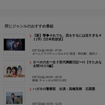
同じジャンルのおすすめ番組
【新】華◆それでも、恋をするには近すぎる＃
１[字]【日本初放送】
8月7日(金) 06:00～07:00
ホームドラマチャンネルＨＤ 韓流・時代劇・国内ドラ
マ
タベホの女〜女３世代満腹日記〜#1【すたみな
太郎NEXT編】
8月7日(金) 06:00～06:30
映画･チャンネルNECO-HD
ハガネの警察医 出演：高橋英樹 石黒賢
8月7日(金) 10:50～12:45