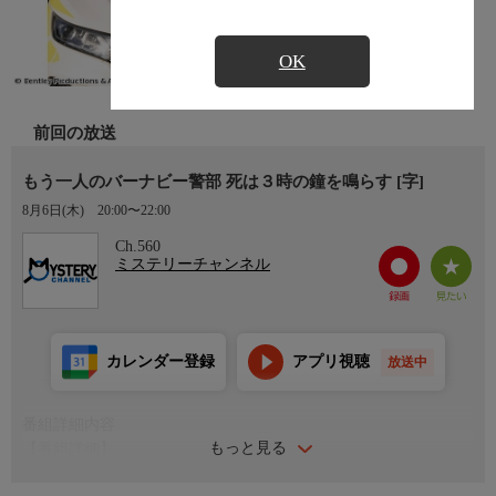
OK
前回の放送
もう一人のバーナビー警部 死は３時の鐘を鳴らす [字]
8月6日(木)
20:00〜22:00
Ch.560
ミステリーチャンネル
カレンダー登録
アプリ視聴
放送中
番組詳細内容
もっと見る
【番組詳細】
パーシヴァル・ブルース卿の息子アランは、父の死で初めて存在