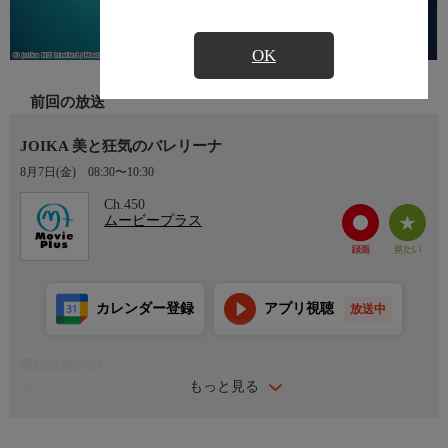
OK
前回の放送
JOIKA 美と狂気のバレリーナ
8月7日(金)
08:30〜10:30
Ch.450
ムービープラス
カレンダー登録
アプリ視聴
放送中
番組詳細内容
もっと見る
番組内容
名門ボリショイ・バレエ団にスカウトされ、単身、ロシアへ渡っ
た米国人少女ジョイ。だが彼女を待っていたのは、完璧を求める