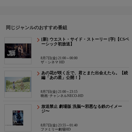
同じジャンルのおすすめ番組
[新] ウエスト・サイド・ストーリー [字]【CSベ
ーシック初放送】
8月7日(金) 21:00～00:00
ザ・シネマ HD
あの花が咲く丘で、君とまた出会えたら。【続
編「あの星」公開！】
8月7日(金) 21:00～23:15
映画･チャンネルNECO-HD
放送禁止 劇場版 洗脳〜邪悪なる鉄のイメー
ジ〜
8月7日(金) 23:55～01:40
ファミリー劇場HD