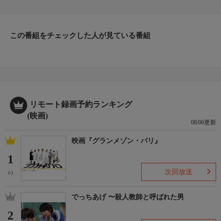
教師ヴォルコワの脅迫的なレッスンだった。さらに過激な減量や
日々浴びせられる罵詈雑言、ライバル同士の蹴落とし合いに、ジ
ョイの精神は追い詰められていく・・・。(2023年：イギリス・
ニュージーランド)
この番組をチェックした人が見ている番組
監督・脚本
ジェームズ・ネイピア・ロバートソン
出演者
タリア・ライダー／ダイアン・クルーガー／オレグ・イヴェンコ
リモート録画予約ランキング
(映画)
08/06更新
映画『グランメゾン・パリ』
1
次回放送
(-)
でっちあげ 〜殺人教師と呼ばれた男
2