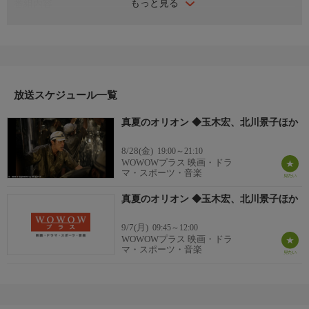
もっと見る
番組内容
2009年 日本
監督：篠原哲雄
出演：玉木宏／北川景子／堂珍嘉邦／平岡祐太
番組詳細
昭和20年8月。沖縄の海域に配置された日本軍の潜水艦隊は、本
土防衛最後のとりでとなった。“海中の天才”の異名を取る潜水艦
放送スケジュール一覧
イ-77の若き艦長・倉本は、互いに想いを寄せる志津子から託さ
真夏のオリオン ◆玉木宏、北川景子ほか
れた1枚の楽譜を胸に、悪化する戦況を見守る。だが、ついに親
友であり志津子の兄でもある有沢艦長が率いる、イ-81も悲壮な
8/28(金)
19:00～21:10
最期を遂げ、残るは自艦1隻となる。劣勢の中、倉本と部下はな
WOWOWプラス 映画・ドラ
んとか勝機を見つけるべく奮闘を続けるが……。
マ・スポーツ・音楽
真夏のオリオン ◆玉木宏、北川景子ほか
9/7(月)
09:45～12:00
WOWOWプラス 映画・ドラ
マ・スポーツ・音楽