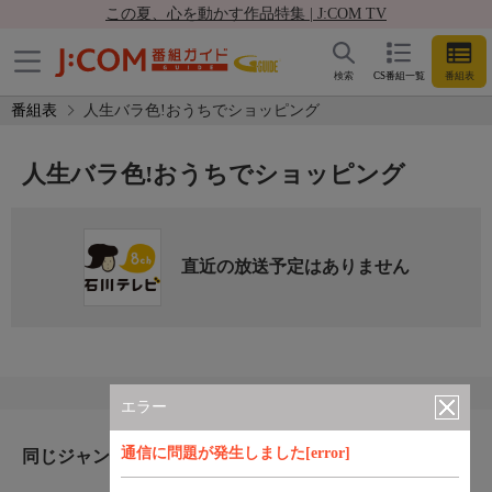
この夏、心を動かす作品特集 | J:COM TV
検索
CS番組一覧
番組表
番組表
人生バラ色!おうちでショッピング
人生バラ色!おうちでショッピング
直近の放送予定はありません
エラー
通信に問題が発生しました[error]
同じジャンルのおすすめ番組