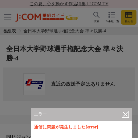
この夏、心を動かす作品特集 | J:COM TV
検索
CS番組一覧
番組表
番組表
全日本大学野球選手権記念大会 準々決勝-4
全日本大学野球選手権記念大会 準々決
勝-4
直近の放送予定はありません
エラー
通信に問題が発生しました[error]
同じジャンルのおすすめ番組