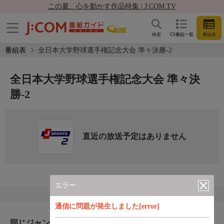
この夏、心を動かす作品特集 | J:COM TV
検索
CS番組一覧
番組表
番組表
全日本大学野球選手権記念大会 準々決勝-2
全日本大学野球選手権記念大会 準々決
勝-2
直近の放送予定はありません
エラー
通信に問題が発生しました[error]
同じジャンルのおすすめ番組