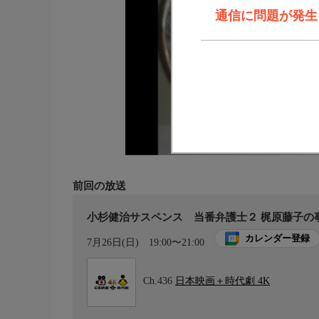
通信に問題が発生しま
前回の放送
小杉健治サスペンス 当番弁護士２ 梶原藤子の
カレンダー登録
7月26日(日)
19:00〜21:00
Ch.436
日本映画＋時代劇 4K