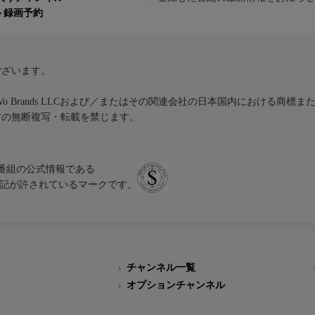
ト録画予約
ございます。
iVo Brands LLCおよび／またはその関連会社の日本国内における商標
材の無断複写・転載を禁じます。
、テレビ番組の公式情報である
スにのみ表記が許されているマークです。
チャンネル一覧
オプションチャンネル