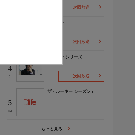
次回放送
(1)
下山メシ
3
次回放送
(-)
ガリレオ シリーズ
4
次回放送
(-)
ザ・ルーキー シーズン5
5
(5)
もっと見る