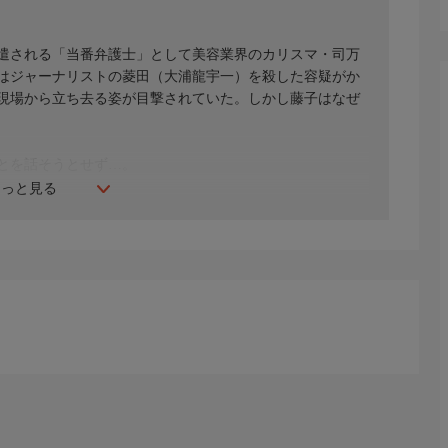
遣される「当番弁護士」として美容業界のカリスマ・司万
はジャーナリストの菱田（大浦龍宇一）を殺した容疑がか
現場から立ち去る姿が目撃されていた。しかし藤子はなぜ
とを話そうとせず…。
もっと見る