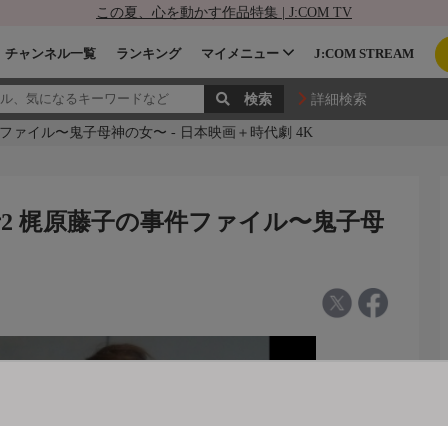
この夏、心を動かす作品特集 | J:COM TV
チャンネル一覧
ランキング
マイメニュー
J:COM STREAM
詳細検索
ファイル〜鬼子母神の女〜 - 日本映画＋時代劇 4K
2 梶原藤子の事件ファイル〜鬼子母