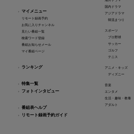
海外ドラマ
国内ドラマ
マイメニュー
アジアドラマ
リモート録画予約
韓流まつり
お気に入りチャンネル
スポーツ
見たい番組一覧
プロ野球
検索ワード登録
サッカー
番組お知らせメール
ゴルフ
マイ番組ページ
テニス
ランキング
アニメ・キッズ
ディズニー
特集一覧
音楽
フォトインタビュー
エンタメ
生活・趣味・教養
アダルト
番組表ヘルプ
リモート録画予約ガイド