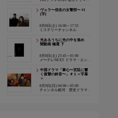
スポーツ・アニメ
ヴェラ〜信念の女警部〜 #1
[字]
8月8日(土) 16:00～17:55
ミステリーチャンネル
光あるうちに光の中を進め
闇動画 極選 下
8月8日(土) 23:45～01:00
メ〜テレNEXT ドラマ・エンタ
メ・ダンス
中国ドラマ「掌心〜宮廷に響
く復讐の鈴音〜」＃１＜字幕
＞
8月9日(日) 04:00～05:00
チャンネル銀河 歴史ドラマ・
サスペンス・日本のうた