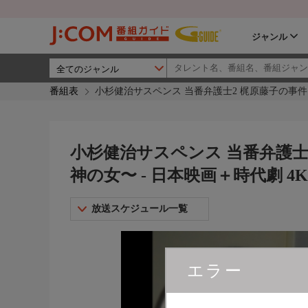
ジャンル
番組表
小杉健治サスペンス 当番弁護士2 梶原藤子の事件
小杉健治サスペンス 当番弁護士
神の女〜 - 日本映画＋時代劇 4K
放送スケジュール一覧
エラー