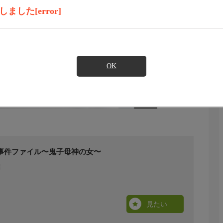
した[error]
OK
事件ファイル〜鬼子母神の女〜
見たい