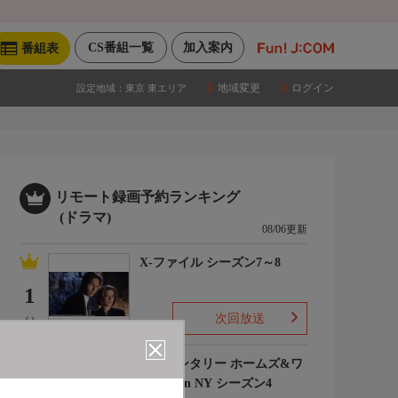
CS番組一覧
加入案内
番組表
地域変更
ログイン
設定地域：
東京 東エリア
リモート録画予約ランキング
(ドラマ)
08/06更新
X-ファイル シーズン7～8
1
次回放送
(-)
エレメンタリー ホームズ&ワ
トソン in NY シーズン4
2