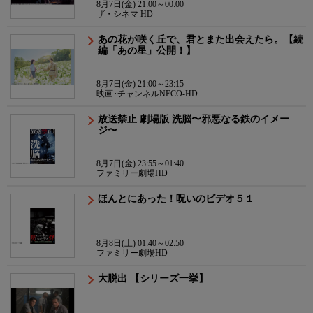
8月7日(金) 21:00～00:00
ザ・シネマ HD
あの花が咲く丘で、君とまた出会えたら。【続
編「あの星」公開！】
8月7日(金) 21:00～23:15
映画･チャンネルNECO-HD
放送禁止 劇場版 洗脳〜邪悪なる鉄のイメー
ジ〜
8月7日(金) 23:55～01:40
ファミリー劇場HD
ほんとにあった！呪いのビデオ５１
8月8日(土) 01:40～02:50
ファミリー劇場HD
大脱出 【シリーズ一挙】