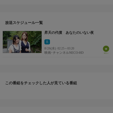
会社の重役の夫・功とセックスレスになっていた妻の章子は、一
ヶ月半前に押し売り販売員から強姦された事実を隠していたが、
犯人の供述によりマスコミが嗅ぎつけ、功に知られてしまう。会
社での立場を気にする功は海外に出張し、章子には別荘でほとぼ
放送スケジュール一覧
りが冷めるのを待つように言う。
昇天の代償 あなたのいない夜
見
8/26(水)
02:25～03:20
映画･チャンネルNECO-HD
この番組をチェックした人が見ている番組