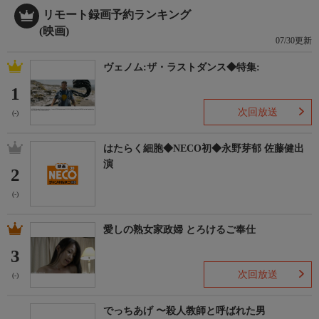
リモート録画予約ランキング
(映画)
07/30更新
ヴェノム:ザ・ラストダンス◆特集:
1
次回放送
(-)
はたらく細胞◆NECO初◆永野芽郁 佐藤健出
演
2
(-)
愛しの熟女家政婦 とろけるご奉仕
3
次回放送
(-)
でっちあげ 〜殺人教師と呼ばれた男