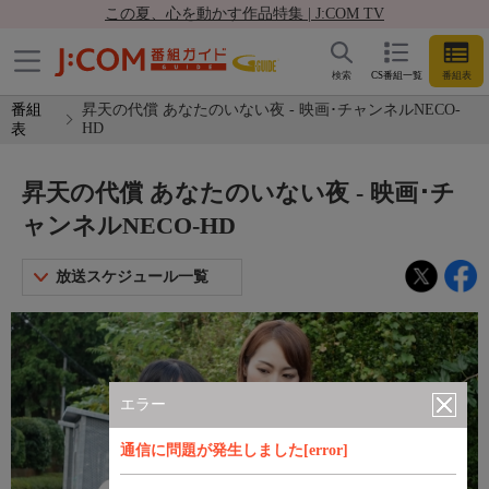
この夏、心を動かす作品特集 | J:COM TV
検索
CS番組一覧
番組表
番組
昇天の代償 あなたのいない夜 - 映画･チャンネルNECO-
HD
表
昇天の代償 あなたのいない夜 - 映画･チ
ャンネルNECO-HD
放送スケジュール一覧
エラー
通信に問題が発生しました[error]