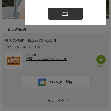
OK
直近の放送
昇天の代償 あなたのいない夜
8月26日(水)
02:25〜03:20
Ch.500
映画･チャンネルNECO-HD
カレンダー登録
番組詳細内容
もっと見る
番組内容
監督：小川欽也 出演：広瀬奈々美 朝倉ことみ 真野ゆりあ