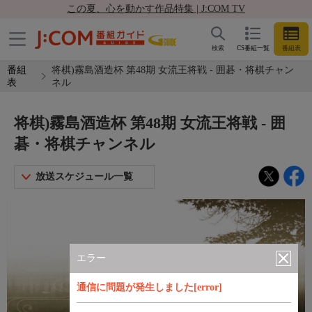
この夏、心を動かす作品特集 | J:COM TV
検索
CS番組一覧
番組表
番組
将棋)霧島酒造杯 第48期 女流王将戦 - 囲碁・将棋チャン
表
ネル
将棋)霧島酒造杯 第48期 女流王将戦 - 囲
碁・将棋チャンネル
放送スケジュール一覧
エラー
通信に問題が発生しました[error]