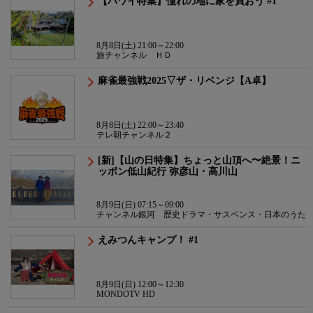
【ハワイ特集】憧れの地に家を買おう #1
8月8日(土) 21:00～22:00
旅チャンネル ＨＤ
麻雀最強戦2025▽ザ・リベンジ【A卓】
8月8日(土) 22:00～23:40
テレ朝チャンネル２
[新]【山の日特集】ちょっと山頂へ〜絶景！ニ
ッポン低山紀行 弥彦山・高川山
8月9日(日) 07:15～09:00
チャンネル銀河 歴史ドラマ・サスペンス・日本のうた
えみつんキャンプ！ #1
8月9日(日) 12:00～12:30
MONDOTV HD