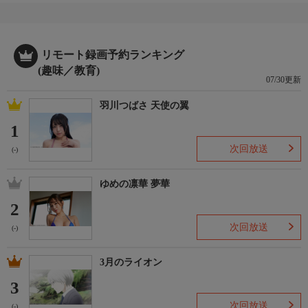
リモート録画予約ランキング
(趣味／教育)
07/30更新
羽川つばさ 天使の翼
1
次回放送
(-)
ゆめの凛華 夢華
2
次回放送
(-)
3月のライオン
3
次回放送
(-)