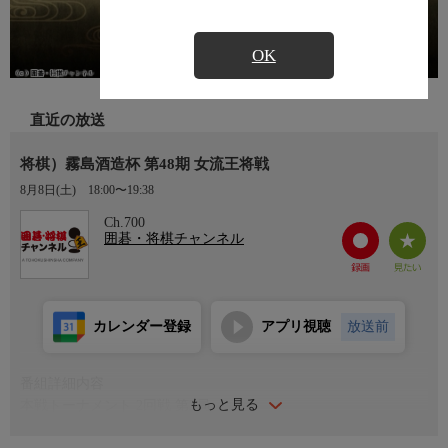
OK
直近の放送
将棋）霧島酒造杯 第48期 女流王将戦
8月8日(土)
18:00〜19:38
Ch.700
囲碁・将棋チャンネル
カレンダー登録
アプリ視聴
放送前
番組詳細内容
もっと見る
本戦トーナメント 2回戦 第3局
加藤桃子女流四段vs渡辺弥生女流二段