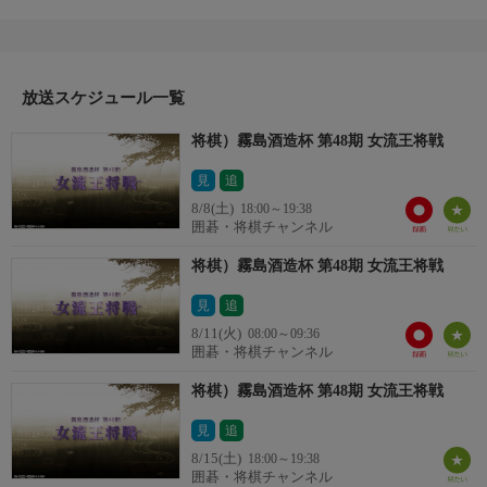
対局日：2026年6月24日
解説：飯塚祐紀八段
聞き手：岩根
放送スケジュール一覧
将棋）霧島酒造杯 第48期 女流王将戦
見
追
8/8(土)
18:00～19:38
囲碁・将棋チャンネル
将棋）霧島酒造杯 第48期 女流王将戦
見
追
8/11(火)
08:00～09:36
囲碁・将棋チャンネル
将棋）霧島酒造杯 第48期 女流王将戦
見
追
8/15(土)
18:00～19:38
囲碁・将棋チャンネル