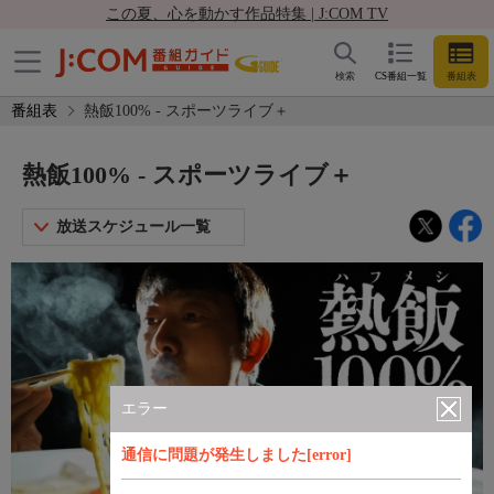
この夏、心を動かす作品特集 | J:COM TV
検索
CS番組一覧
番組表
番組表
熱飯100% - スポーツライブ＋
熱飯100% - スポーツライブ＋
放送スケジュール一覧
エラー
通信に問題が発生しました[error]