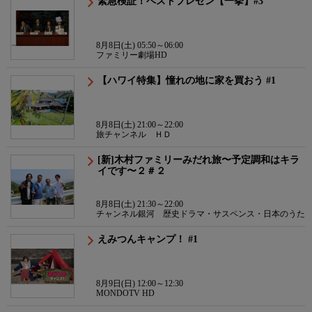
緊急検証！ベストプレゼン【一挙】#3
8月8日(土) 05:50～06:00
ファミリー劇場HD
【ハワイ特集】憧れの地に家を買おう #1
8月8日(土) 21:00～22:00
旅チャンネル ＨＤ
[新]木村ファミリーみだれ旅〜予定調和はキラ
イです〜２＃２
8月8日(土) 21:30～22:00
チャンネル銀河 歴史ドラマ・サスペンス・日本のうた
えみつんキャンプ！ #1
8月9日(日) 12:00～12:30
MONDOTV HD