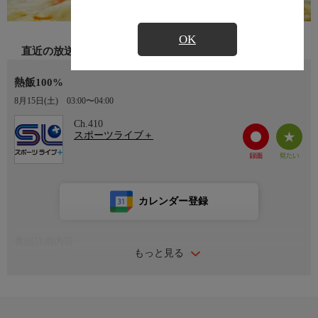
OK
直近の放送
熱飯100%
8月15日(土)
03:00〜04:00
Ch.410
スポーツライブ＋
カレンダー登録
番組詳細内容
もっと見る
人はなぜ、一日の終わりに熱きものを求めるのだろう
熱い風呂に、熱い飯
疲れた体に熱が染み入り、陶然に浸るとき
人は、“人”であることを取り戻すのかもしれない