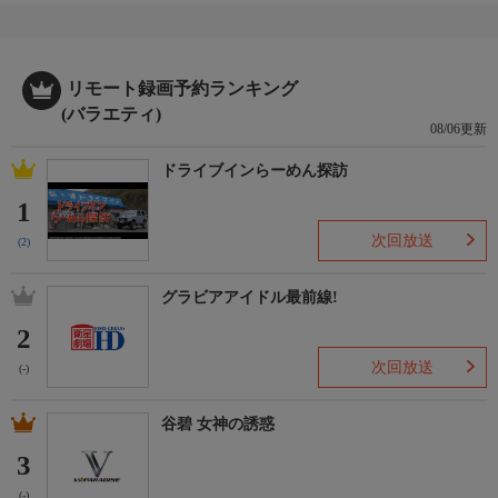
リモート録画予約ランキング
(バラエティ)
08/06更新
ドライブインらーめん探訪
1
次回放送
(2)
グラビアアイドル最前線!
2
次回放送
(-)
谷碧 女神の誘惑
3
(-)