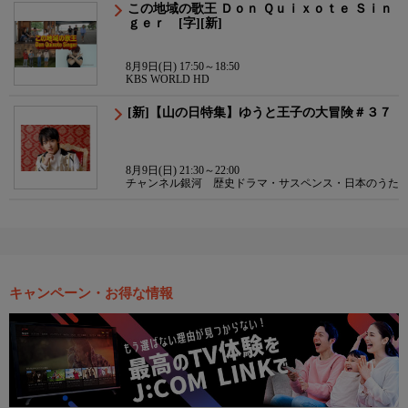
この地域の歌王 Ｄｏｎ Ｑｕｉｘｏｔｅ Ｓｉｎ
ｇｅｒ [字][新]
8月9日(日) 17:50～18:50
KBS WORLD HD
[新]【山の日特集】ゆうと王子の大冒険＃３７
8月9日(日) 21:30～22:00
チャンネル銀河 歴史ドラマ・サスペンス・日本のうた
キャンペーン・お得な情報