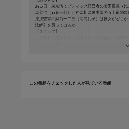
ある日、東京湾でブティック経営者の藤田亜美（比
車善治（石倉三郎）と神奈川県警本部の五十嵐鞘次
療捜査官の財前一二三（高島礼子）は彼女がどこか
法解剖を買って出るが・・・。
【スタッフ】
【原作】：酒井直行 【脚本】：入江信吾 【演出
【キャスト】
【出演】：高島礼子、戸田恵子、矢島健一、比企理
村礼子、西村雅彦（現・西村まさ彦）
【サブタイトル】
-
【放送・製作】
2014年初放送
この番組をチェックした人が見ている番組
【話数】
-
【視聴制限】
-