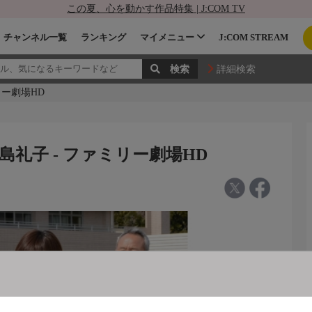
この夏、心を動かす作品特集 | J:COM TV
チャンネル一覧
ランキング
マイメニュー
J:COM STREAM
詳細検索
リー劇場HD
島礼子 - ファミリー劇場HD