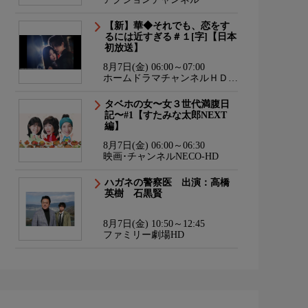
【新】華◆それでも、恋をす
るには近すぎる＃１[字]【日本
初放送】
8月7日(金) 06:00～07:00
ホームドラマチャンネルＨＤ
韓流・時代劇・国内ドラマ
タベホの女〜女３世代満腹日
記〜#1【すたみな太郎NEXT
編】
8月7日(金) 06:00～06:30
映画･チャンネルNECO-HD
ハガネの警察医 出演：高橋
英樹 石黒賢
8月7日(金) 10:50～12:45
ファミリー劇場HD