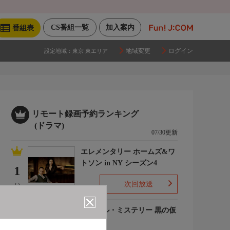
CS番組一覧
加入案内
番組表
地域変更
ログイン
設定地域：
東京 東エリア
リモート録画予約ランキング
(ドラマ)
07/30更新
エレメンタリー ホームズ&ワ
トソン in NY シーズン4
1
次回放送
(-)
ルーヴル・ミステリー 黒の仮
面
2