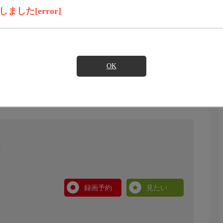
した[error]
OK
録画予約
見たい