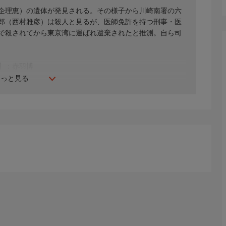
企理恵）の遺体が発見される。その様子から川崎南署の六
郎（西村雅彦）は殺人と見るが、医師免許を持つ刑事・医
で殺されてから東京湾に運ばれ遺棄されたと推測。自ら司
】：赤羽博
もっと見る
恵、津田寛治、猫背椿、白羽ゆり、一柳みる、藤木孝、草