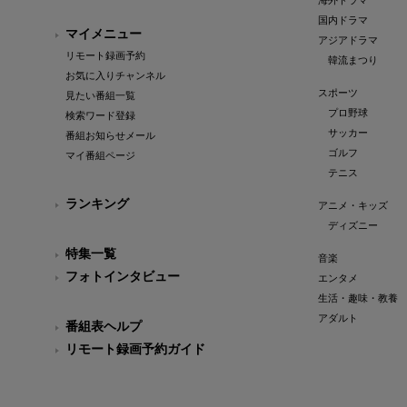
海外ドラマ
国内ドラマ
マイメニュー
アジアドラマ
リモート録画予約
韓流まつり
お気に入りチャンネル
スポーツ
見たい番組一覧
プロ野球
検索ワード登録
サッカー
番組お知らせメール
ゴルフ
マイ番組ページ
テニス
ランキング
アニメ・キッズ
ディズニー
特集一覧
音楽
フォトインタビュー
エンタメ
生活・趣味・教養
アダルト
番組表ヘルプ
リモート録画予約ガイド