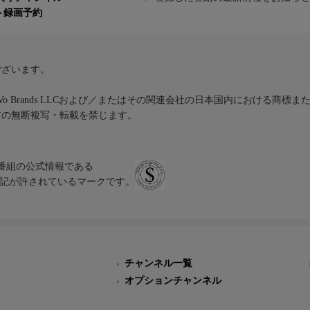
ト録画予約
ございます。
iVo Brands LLCおよび／またはその関連会社の日本国内における商標
材の無断複写・転載を禁じます。
、テレビ番組の公式情報である
スにのみ表記が許されているマークです。
チャンネル一覧
オプションチャンネル