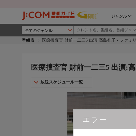
ジャンル
番組表
医療捜査官 財前一二三5 出演:高島礼子 - ファミ
医療捜査官 財前一二三5 出演:高
放送スケジュール一覧
エラー