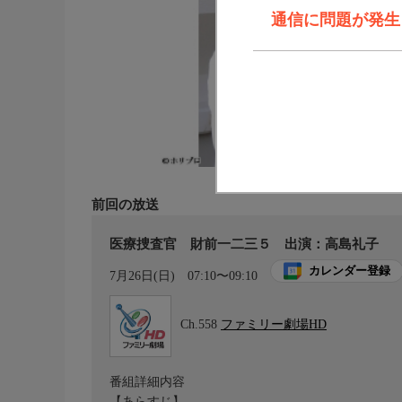
通信に問題が発生しま
前回の放送
医療捜査官 財前一二三５ 出演：高島礼子
カレンダー登録
7月26日(日)
07:10〜09:10
Ch.558
ファミリー劇場HD
番組詳細内容
【あらすじ】