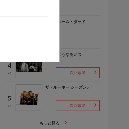
(-)
アットホーム・ダッド
3
(-)
悪魔のようなあいつ
4
次回放送
(-)
ザ・ルーキー シーズン5
5
次回放送
(-)
もっと見る