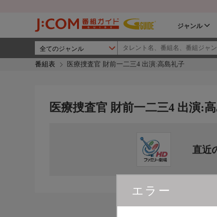
ジャンル
番組表
医療捜査官 財前一二三4 出演:高島礼子
医療捜査官 財前一二三4 出演:
直近
エラー