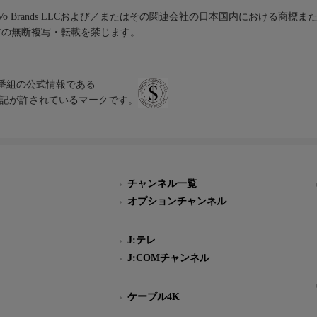
iVo Brands LLCおよび／またはその関連会社の日本国内における商標
材の無断複写・転載を禁じます。
、テレビ番組の公式情報である
スにのみ表記が許されているマークです。
チャンネル一覧
オプションチャンネル
J:テレ
J:COMチャンネル
ケーブル4K