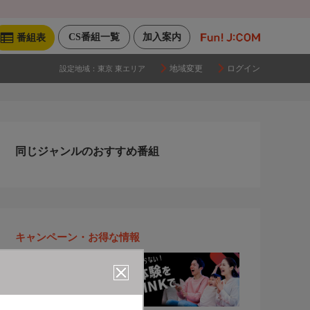
CS番組一覧
加入案内
番組表
地域変更
ログイン
設定地域：
東京 東エリア
同じジャンルのおすすめ番組
キャンペーン・お得な情報