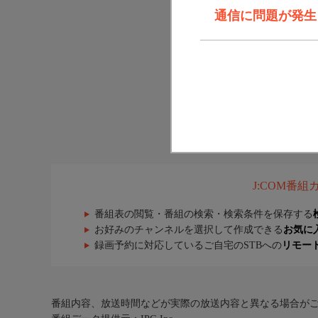
通信に問題が発生しま
J:COM番
番組表の閲覧・番組の検索・検索条件を保存する
お好みのチャンネルを選択して作成できる
お気に
録画予約に対応しているご自宅のSTBへの
リモー
番組内容、放送時間などが実際の放送内容と異なる場合が