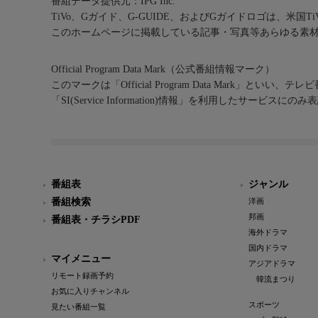
番組データ提供元：IPG Inc.
TiVo、Gガイド、G-GUIDE、およびGガイドロゴは、米国T
このホームページに掲載している記事・写真等あらゆる素
Official Program Data Mark（公式番組情報マーク）
このマークは「Official Program Data Mark」といい
「SI(Service Information)情報」を利用したサービ
番組表
ジャンル
番組検索
洋画
邦画
番組表・チラシPDF
海外ドラマ
国内ドラマ
マイメニュー
アジアドラマ
リモート録画予約
韓流まつり
お気に入りチャンネル
スポーツ
見たい番組一覧