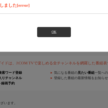
した[error]
OK
組ガイドは、J:COM TVで楽しめる全チャンネルを網羅した番組
検索ワード登録
気になる番組の
見たい番組
一覧への
入りチャンネル
登録した番組の最新情報をお知らせ
ト録画予約
ございます。