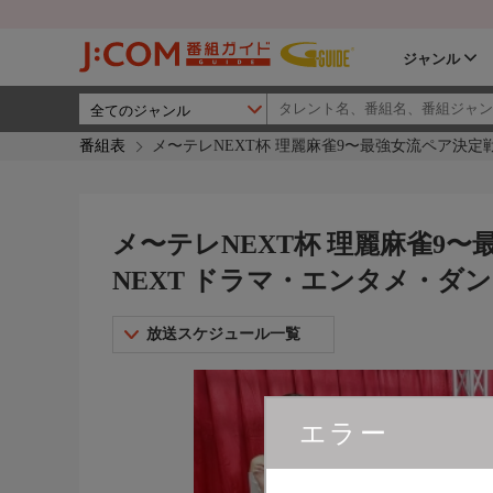
ジャンル
番組表
メ〜テレNEXT杯 理麗麻雀9〜最強女流ペア決定戦
メ〜テレNEXT杯 理麗麻雀9〜
NEXT ドラマ・エンタメ・ダ
放送スケジュール一覧
エラー