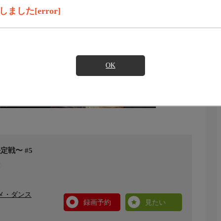
した[error]
OK
戦〜 #5
タメ・ダンス
録画予約
見たい