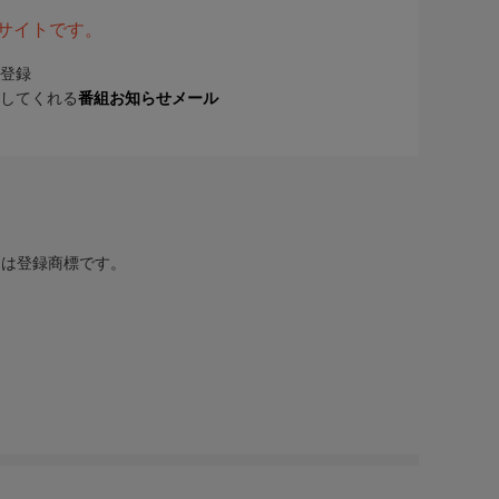
表サイトです。
登録
してくれる
番組お知らせメール
または登録商標です。