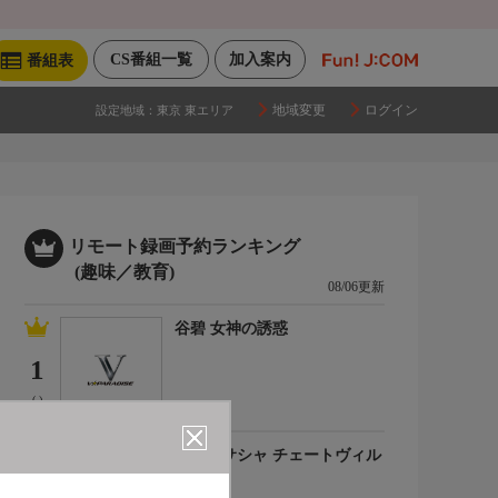
CS番組一覧
加入案内
番組表
地域変更
ログイン
設定地域：
東京 東エリア
リモート録画予約ランキング
(趣味／教育)
08/06更新
谷碧 女神の誘惑
1
(-)
百合川サシャ チェートヴィル
チ
2