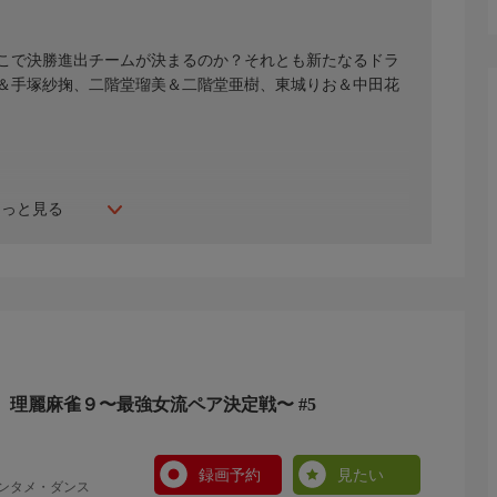
こで決勝進出チームが決まるのか？それとも新たなるドラ
＆手塚紗掬、二階堂瑠美＆二階堂亜樹、東城りお＆中田花
もっと見る
 理麗麻雀９〜最強女流ペア決定戦〜 #5
録画予約
見たい
エンタメ・ダンス