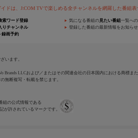
組ガイドは、J:COM TVで楽しめる全チャンネルを網羅した番組
検索ワード登録
気になる番組の
見たい番組
一覧への
入りチャンネル
登録した番組の最新情報をお知らせ
ト録画予約
ございます。
iVo Brands LLCおよび／またはその関連会社の日本国内における商標
材の無断複写・転載を禁じます。
、テレビ番組の公式情報である
スにのみ表記が許されているマークです。