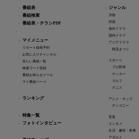
番組表
ジャンル
番組検索
洋画
邦画
番組表・チラシPDF
海外ドラマ
国内ドラマ
マイメニュー
アジアドラマ
リモート録画予約
韓流まつり
お気に入りチャンネル
スポーツ
見たい番組一覧
プロ野球
検索ワード登録
サッカー
番組お知らせメール
ゴルフ
マイ番組ページ
テニス
ランキング
アニメ・キッズ
ディズニー
特集一覧
音楽
フォトインタビュー
エンタメ
生活・趣味・教養
アダルト