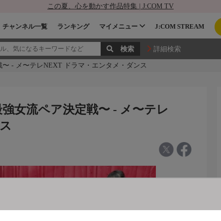
この夏、心を動かす作品特集 | J:COM TV
チャンネル一覧
ランキング
マイメニュー
J:COM STREAM
詳細検索
〜 - メ〜テレNEXT ドラマ・エンタメ・ダンス
最強女流ペア決定戦〜 - メ〜テレ
ンス