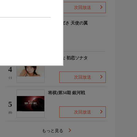
次回放送
(-)
羽川つばさ 天使の翼
3
(1)
秋田そな 初恋ソナタ
4
次回放送
(-)
将棋)第34期 銀河戦
5
次回放送
(6)
もっと見る