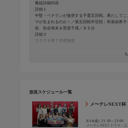
番組詳細内容
詳細１
中堅・ベテランが激突する予選五回戦。果たしてこ
マが生まれるのか！／第五回戦半荘戦：和泉由希子
奈、魚谷侑未＆菅原千瑛／８５分
詳細２
２０２６年７月初放送
放送スケジュール一覧
メ〜テレNEXT杯
8/14(金)
21:30～23:00
メ〜テレNEXT ドラマ・