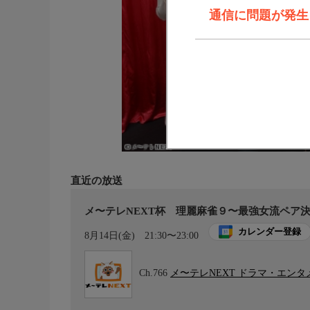
通信に問題が発生しま
直近の放送
メ〜テレNEXT杯 理麗麻雀９〜最強女流ペア決定
カレンダー登録
8月14日(金)
21:30〜23:00
Ch.766
メ〜テレNEXT ドラマ・エン