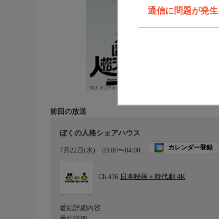
通信に問題が発生しま
前回の放送
ぼくの人格シェアハウス
カレンダー登録
7月22日(水)
03:00〜04:00
Ch.436
日本映画＋時代劇 4K
番組詳細内容
番組詳細