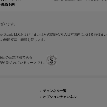
ト録画予約
ございます。
iVo Brands LLCおよび／またはその関連会社の日本国内における商標
材の無断複写・転載を禁じます。
、テレビ番組の公式情報である
スにのみ表記が許されているマークです。
チャンネル一覧
オプションチャンネル