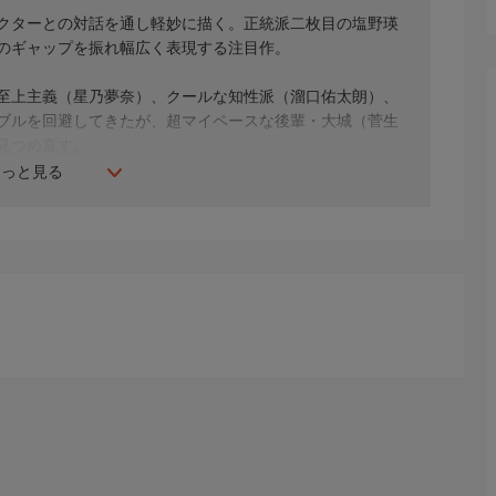
クターとの対話を通し軽妙に描く。正統派二枚目の塩野瑛
のギャップを振れ幅広く表現する注目作。
至上主義（星乃夢奈）、クールな知性派（溜口佑太朗）、
ブルを回避してきたが、超マイペースな後輩・大城（菅生
見つめ直す。
もっと見る