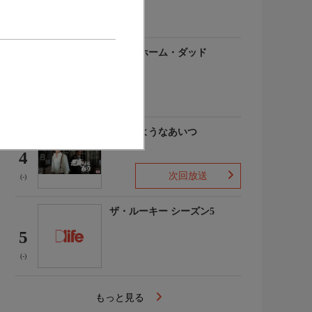
(-)
アットホーム・ダッド
3
(-)
悪魔のようなあいつ
4
次回放送
(-)
ザ・ルーキー シーズン5
5
(-)
もっと見る