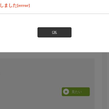
した[error]
OK
見たい