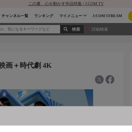
この夏、心を動かす作品特集 | J:COM TV
チャンネル一覧
ランキング
マイメニュー
J:COM STREAM
詳細検索
映画＋時代劇 4K