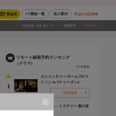
CS番組一覧
加入案内
番組表
地域変更
ログイン
設定地域：
東京 東エリア
リモート録画予約ランキング
(ドラマ)
07/30更新
エレメンタリー ホームズ&ワ
トソン in NY シーズン4
1
次回放送
(-)
ルーヴル・ミステリー 黒の仮
面
2