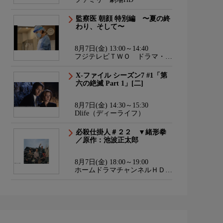
監察医 朝顔 特別編 〜夏の終
わり、そして〜
8月7日(金) 13:00～14:40
フジテレビＴＷＯ ドラマ・ア
ニメ
X-ファイル シーズン7 #1「第
六の絶滅 Part 1」[二]
8月7日(金) 14:30～15:30
Dlife（ディーライフ）
必殺仕掛人＃２２ ▼緒形拳
／原作：池波正太郎
8月7日(金) 18:00～19:00
ホームドラマチャンネルＨＤ
韓流・時代劇・国内ドラマ