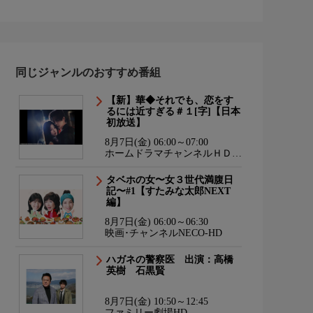
同じジャンルのおすすめ番組
【新】華◆それでも、恋をす
るには近すぎる＃１[字]【日本
初放送】
8月7日(金) 06:00～07:00
ホームドラマチャンネルＨＤ
韓流・時代劇・国内ドラマ
タベホの女〜女３世代満腹日
記〜#1【すたみな太郎NEXT
編】
8月7日(金) 06:00～06:30
映画･チャンネルNECO-HD
ハガネの警察医 出演：高橋
英樹 石黒賢
8月7日(金) 10:50～12:45
ファミリー劇場HD