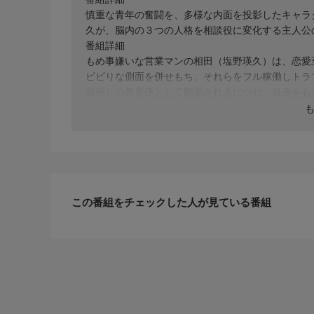
慎重な青年の奮闘を、多様な内面を投影したキャラ
久が、脳内の３つの人格を相談役に変化する主人公
番組詳細
もめ事嫌いな営業マンの相田（塩野瑛久）は、恋愛
ビビりな側面を併せもち、それらをフル稼働しトラ
新樹）の教育係として翻弄されるにつれ、自身をも
この番組をチェックした人が見ている番組