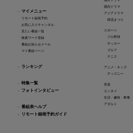
海外ドラマ
国内ドラマ
マイメニュー
アジアドラマ
リモート録画予約
韓流まつり
お気に入りチャンネル
スポーツ
見たい番組一覧
プロ野球
検索ワード登録
サッカー
番組お知らせメール
ゴルフ
マイ番組ページ
テニス
ランキング
アニメ・キッズ
ディズニー
特集一覧
音楽
フォトインタビュー
エンタメ
生活・趣味・教養
アダルト
番組表ヘルプ
リモート録画予約ガイド