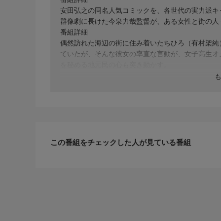
安田弘之の同名人気コミックを、各世代の実力派キ
群像劇に長けた今泉力哉監督が、ある女性と街の人
番組詳細
偶然訪れた海辺の街に住み着いたちひろ（有村架純
ていたが、そんな彼女の率直な言動が、女子高生オ
を秘める地元民の心も突き動かす。
この番組をチェックした人が見ている番組