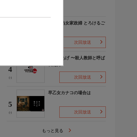
(-)
愛しの熟女家政婦 とろけるご
奉仕
3
次回放送
(-)
でっちあげ 〜殺人教師と呼ば
れた男
4
次回放送
(-)
早乙女カナコの場合は
5
次回放送
(-)
もっと見る