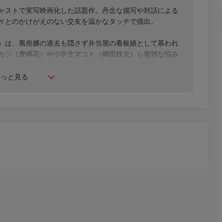
ャストで実写映画化した話題作。丹念な描写や対話による
々とのかけがえのない交友を温かなタッチで描出。
）は、風俗嬢の過去も隠さず弁当屋の看板娘として慕われ
カジ（豊嶋花）や小学生マコト（嶋田鉄太）ら複雑な悩み
もっと見る