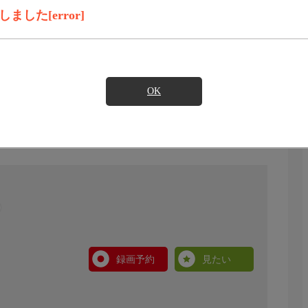
した[error]
OK
録画予約
見たい