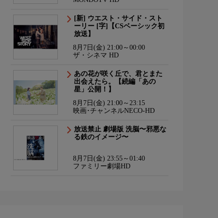
[新] ウエスト・サイド・スト
ーリー [字]【CSベーシック初
放送】
8月7日(金) 21:00～00:00
ザ・シネマ HD
あの花が咲く丘で、君とまた
出会えたら。【続編「あの
星」公開！】
8月7日(金) 21:00～23:15
映画･チャンネルNECO-HD
放送禁止 劇場版 洗脳〜邪悪な
る鉄のイメージ〜
8月7日(金) 23:55～01:40
ファミリー劇場HD