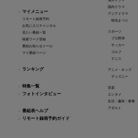
海外ドラマ
国内ドラマ
マイメニュー
アジアドラマ
リモート録画予約
韓流まつり
お気に入りチャンネル
スポーツ
見たい番組一覧
プロ野球
検索ワード登録
サッカー
番組お知らせメール
ゴルフ
マイ番組ページ
テニス
ランキング
アニメ・キッズ
ディズニー
特集一覧
音楽
フォトインタビュー
エンタメ
生活・趣味・教養
アダルト
番組表ヘルプ
リモート録画予約ガイド