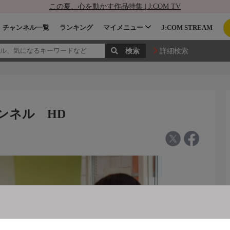
この夏、心を動かす作品特集 | J:COM TV
チャンネル一覧
ランキング
マイメニュー
J:COM STREAM
詳細検索
ンネル HD