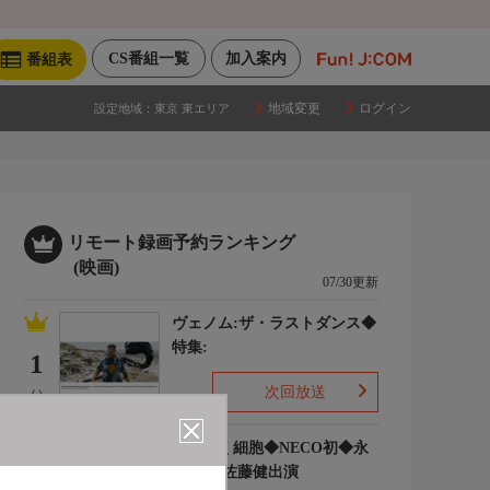
CS番組一覧
加入案内
番組表
地域変更
ログイン
設定地域：
東京 東エリア
リモート録画予約ランキング
(映画)
07/30更新
ヴェノム:ザ・ラストダンス◆
特集:
1
次回放送
(-)
はたらく細胞◆NECO初◆永
野芽郁 佐藤健出演
2