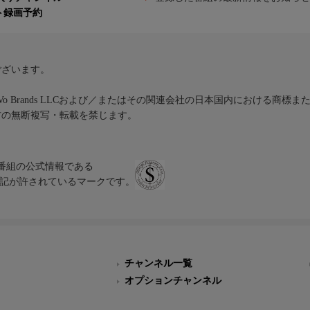
ト録画予約
ございます。
iVo Brands LLCおよび／またはその関連会社の日本国内における商標
材の無断複写・転載を禁じます。
、テレビ番組の公式情報である
スにのみ表記が許されているマークです。
チャンネル一覧
オプションチャンネル