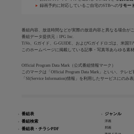
録画予約に対応しているご自宅のSTBへの
リモー
番組内容、放送時間などが実際の放送内容と異なる場合が
番組データ提供元：IPG Inc.
TiVo、Gガイド、G-GUIDE、およびGガイドロゴは、米国T
このホームページに掲載している記事・写真等あらゆる素
Official Program Data Mark（公式番組情報マーク）
このマークは「Official Program Data Mark」といい
「SI(Service Information)情報」を利用したサービ
番組表
ジャンル
番組検索
洋画
邦画
番組表・チラシPDF