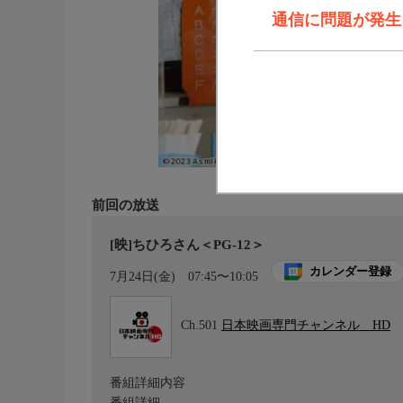
通信に問題が発生しま
前回の放送
[映]ちひろさん＜PG-12＞
カレンダー登録
7月24日(金)
07:45〜10:05
Ch.501
日本映画専門チャンネル HD
番組詳細内容
番組詳細