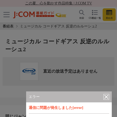
この夏、心を動かす作品特集 | J:COM TV
検索
CS番組一覧
番組表
番組表
ミュージカル コードギアス 反逆のルルーシュ2
ミュージカル コードギアス 反逆のルル
ーシュ2
直近の放送予定はありません
エラー
通信に問題が発生しました[error]
同じジャンルのおすすめ番組