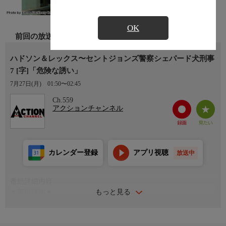
OK
前回の放送
ハドソン＆レックス〜セントジョンズ警察シェパード犬刑事
7 [字]「危険な誘い」
7月27日(月)
01:50〜02:45
Ch.559
アクションチャンネル
カレンダー登録
アプリ視聴
放送中
番組詳細内容
もっと見る
▼番組詳細▼
ジムのトレーナーであるルークが自宅で死んでいるのを、恋人の
マディが発見する。ルークの上司が容疑者として浮上し、事件は
簡単に解決するかに見えたが、マディが何者かに誘拐されてしま