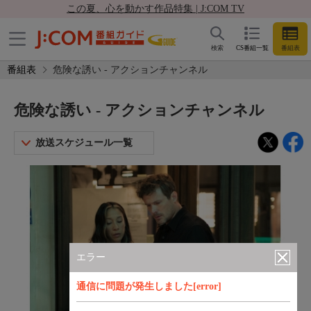
この夏、心を動かす作品特集 | J:COM TV
検索
CS番組一覧
番組表
番組表
危険な誘い - アクションチャンネル
危険な誘い - アクションチャンネル
放送スケジュール一覧
エラー
通信に問題が発生しました[error]