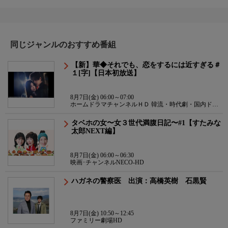
同じジャンルのおすすめ番組
【新】華◆それでも、恋をするには近すぎる＃
１[字]【日本初放送】
8月7日(金) 06:00～07:00
ホームドラマチャンネルＨＤ 韓流・時代劇・国内ドラ
マ
タベホの女〜女３世代満腹日記〜#1【すたみな
太郎NEXT編】
8月7日(金) 06:00～06:30
映画･チャンネルNECO-HD
ハガネの警察医 出演：高橋英樹 石黒賢
8月7日(金) 10:50～12:45
ファミリー劇場HD