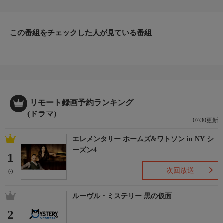
う。マディがベル島に連れ去られたと推測し、捜索に向かったチ
ャーリーとレックスは、ベル島で巡査たちの協力を得て大規模な
捜索活動を開始する。殺人と誘拐の２つの事件を追いかける中、
この番組をチェックした人が見ている番組
そこでさらなる襲撃事件が発生し…。
リモート録画予約ランキング
(ドラマ)
07/30更新
エレメンタリー ホームズ&ワトソン in NY シ
ーズン4
1
次回放送
(-)
ルーヴル・ミステリー 黒の仮面
2