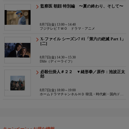
監察医 朝顔 特別編 〜夏の終わり、そして〜
8月7日(金) 13:00～14:40
フジテレビＴＷＯ ドラマ・アニメ
X-ファイル シーズン7 #1「第六の絶滅 Part 1」
[二]
8月7日(金) 14:30～15:30
Dlife（ディーライフ）
必殺仕掛人＃２２ ▼緒形拳／原作：池波正太
郎
8月7日(金) 18:00～19:00
ホームドラマチャンネルＨＤ 韓流・時代劇・国内ドラ
マ