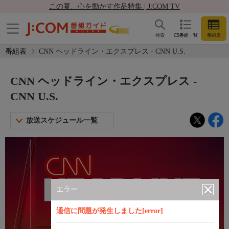
この夏、心を動かす作品特集 | J:COM TV
検索
CS番組一覧
番組表
番組表
CNN ヘッドライン・エクスプレス - CNN U.S.
CNN ヘッドライン・エクスプレス -
CNN U.S.
放送スケジュール一覧
エラー
通信に問題が発生しました[error]