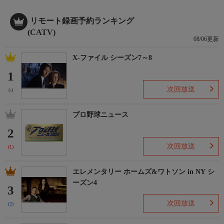
リモート録画予約ランキング
(CATV)
08/06更新
X-ファイル シーズン7～8
1
次回放送
(-)
プロ野球ニュース
2
次回放送
(1)
エレメンタリー ホームズ&ワトソン in NY シ
ーズン4
3
次回放送
(2)