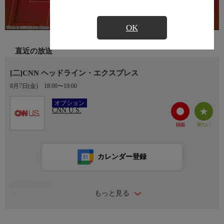
OK
直近の放送
[二]CNN ヘッドライン・エクスプレス
8月7日(金)
18:00〜19:00
Ch.304
オプション
CNN U.S.
カレンダー登録
番組詳細内容
もっと見る
番組詳細
政治、社会、国際、ビジネス、エンターテインメントなど、その
日の主要ニュースのハイライトを、コンパクトにまとめてお伝え