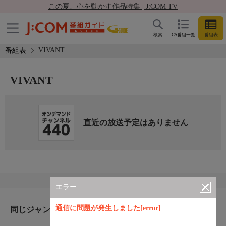
この夏、心を動かす作品特集 | J:COM TV
検索
CS番組一覧
番組表
VIVANT
番組表
VIVANT
直近の放送予定はありません
エラー
通信に問題が発生しました[error]
同じジャンルのおすすめ番組