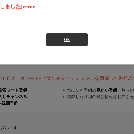
した[error]
OK
組ガイドは、J:COM TVで楽しめる全チャンネルを網羅した番組
検索ワード登録
気になる番組の
見たい番組
一覧への
入りチャンネル
登録した番組の最新情報をお知らせ
ト録画予約
ございます。