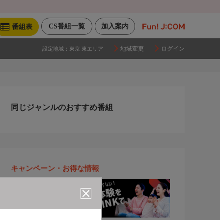
CS番組一覧
加入案内
番組表
地域変更
ログイン
設定地域：
東京 東エリア
同じジャンルのおすすめ番組
キャンペーン・お得な情報