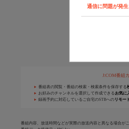
通信に問題が発生しま
J:COM番
番組表の閲覧・番組の検索・検索条件を保存する
お好みのチャンネルを選択して作成できる
お気に
録画予約に対応しているご自宅のSTBへの
リモー
番組内容、放送時間などが実際の放送内容と異なる場合が