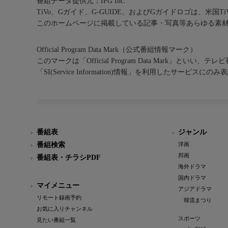
番組データ提供元：IPG Inc.
TiVo、Gガイド、G-GUIDE、およびGガイドロゴは、米国T
このホームページに掲載している記事・写真等あらゆる素
Official Program Data Mark（公式番組情報マーク）
このマークは「Official Program Data Mark」といい
「SI(Service Information)情報」を利用したサービ
番組表
ジャンル
番組検索
洋画
邦画
番組表・チラシPDF
海外ドラマ
国内ドラマ
マイメニュー
アジアドラマ
リモート録画予約
韓流まつり
お気に入りチャンネル
スポーツ
見たい番組一覧