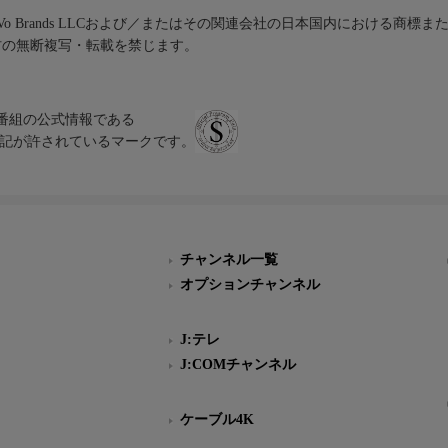
iVo Brands LLCおよび／またはその関連会社の日本国内における商標
材の無断複写・転載を禁じます。
、テレビ番組の公式情報である
スにのみ表記が許されているマークです。
チャンネル一覧
オプションチャンネル
J:テレ
J:COMチャンネル
ケーブル4K