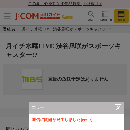
この夏、心を動かす作品特集 | J:COM TV
検索
CS番組一覧
番組表
番組表
月イチ水曜LIVE 渋谷凪咲がスポーツキャスター!?
月イチ水曜LIVE 渋谷凪咲がスポーツキ
ャスター!?
直近の放送予定はありません
エラー
通信に問題が発生しました[error]
同じジャンルのおすすめ番組