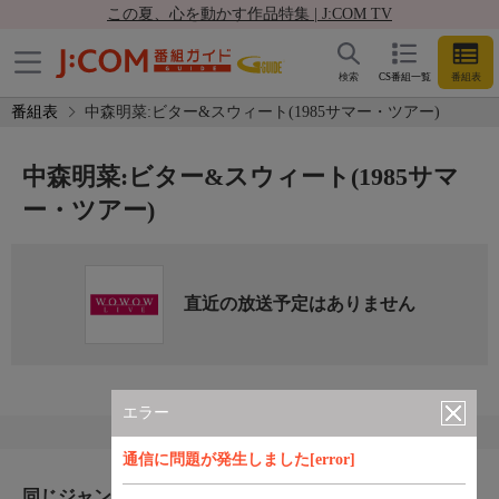
この夏、心を動かす作品特集 | J:COM TV
検索
CS番組一覧
番組表
番組表
中森明菜:ビター&スウィート(1985サマー・ツアー)
中森明菜:ビター&スウィート(1985サマ
ー・ツアー)
直近の放送予定はありません
エラー
通信に問題が発生しました[error]
同じジャンルのおすすめ番組