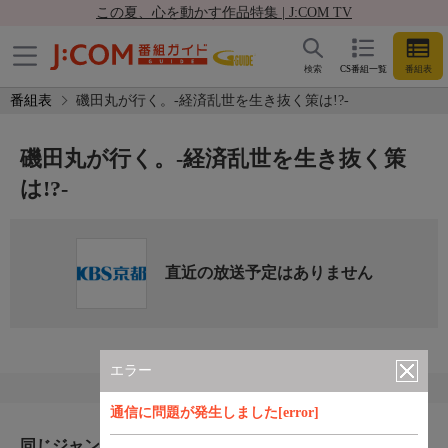
この夏、心を動かす作品特集 | J:COM TV
検索
CS番組一覧
番組表
番組表
磯田丸が行く。-経済乱世を生き抜く策は!?-
磯田丸が行く。-経済乱世を生き抜く策
は!?-
直近の放送予定はありません
エラー
通信に問題が発生しました[error]
同じジャンルのおすすめ番組