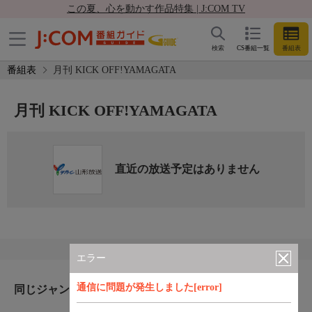
この夏、心を動かす作品特集 | J:COM TV
検索
CS番組一覧
番組表
番組表
月刊 KICK OFF!YAMAGATA
月刊 KICK OFF!YAMAGATA
直近の放送予定はありません
エラー
通信に問題が発生しました[error]
同じジャンルのおすすめ番組