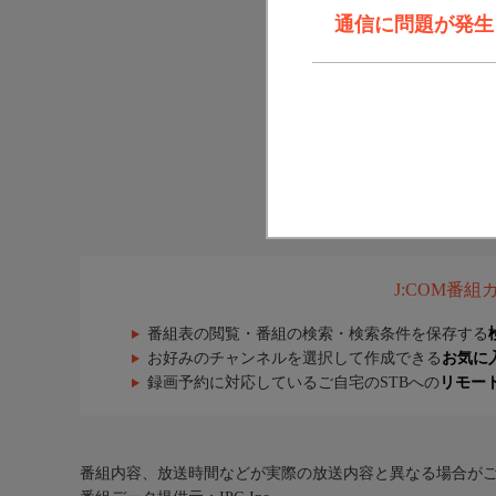
通信に問題が発生しま
J:COM番
番組表の閲覧・番組の検索・検索条件を保存する
お好みのチャンネルを選択して作成できる
お気に
録画予約に対応しているご自宅のSTBへの
リモー
番組内容、放送時間などが実際の放送内容と異なる場合が