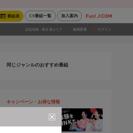
CS番組一覧
加入案内
番組表
地域変更
ログイン
設定地域：
東京 東エリア
同じジャンルのおすすめ番組
キャンペーン・お得な情報