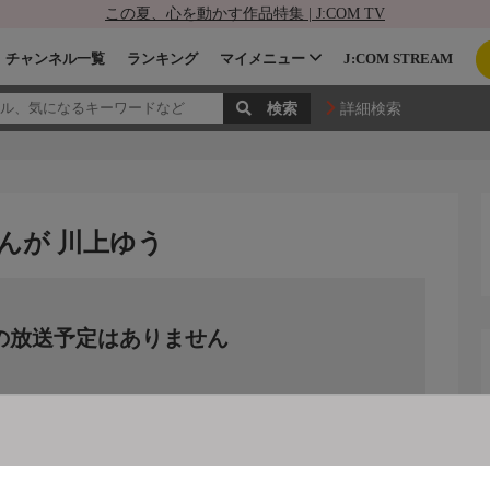
この夏、心を動かす作品特集 | J:COM TV
チャンネル一覧
ランキング
マイメニュー
J:COM STREAM
詳細検索
んが 川上ゆう
の放送予定はありません