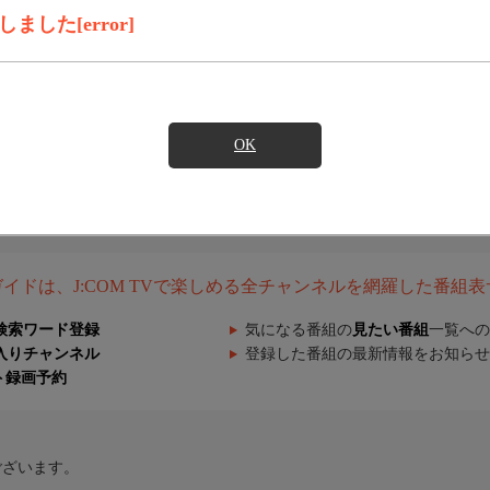
した[error]
OK
組ガイドは、J:COM TVで楽しめる全チャンネルを網羅した番組
検索ワード登録
気になる番組の
見たい番組
一覧への
入りチャンネル
登録した番組の最新情報をお知らせ
ト録画予約
ございます。