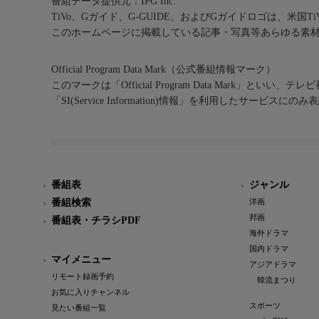
番組データ提供元：IPG Inc.
TiVo、Gガイド、G-GUIDE、およびGガイドロゴは、米国T
このホームページに掲載している記事・写真等あらゆる素
Official Program Data Mark（公式番組情報マーク）
このマークは「Official Program Data Mark」といい
「SI(Service Information)情報」を利用したサービ
番組表
ジャンル
番組検索
洋画
邦画
番組表・チラシPDF
海外ドラマ
国内ドラマ
マイメニュー
アジアドラマ
リモート録画予約
韓流まつり
お気に入りチャンネル
スポーツ
見たい番組一覧