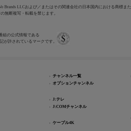
iVo Brands LLCおよび／またはその関連会社の日本国内における商標
材の無断複写・転載を禁じます。
、テレビ番組の公式情報である
スにのみ表記が許されているマークです。
チャンネル一覧
オプションチャンネル
J:テレ
J:COMチャンネル
ケーブル4K