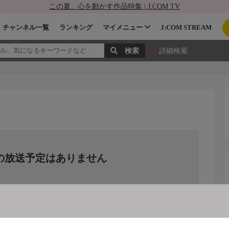
この夏、心を動かす作品特集 | J:COM TV
チャンネル一覧
ランキング
マイメニュー
J:COM STREAM
詳細検索
の放送予定はありません