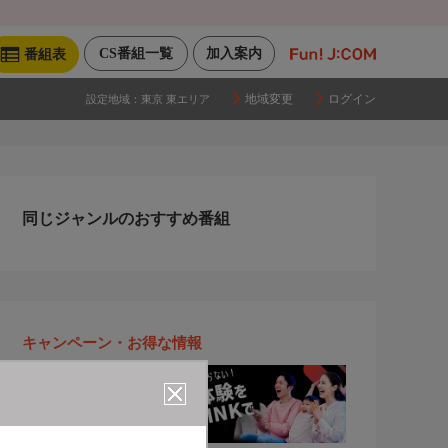
CS番組一覧
加入案内
番組表
地域変更
ログイン
設定地域：
東京 東エリア
同じジャンルのおすすめ番組
キャンペーン・お得な情報