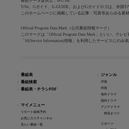
番組データ提供元：IPG Inc.
TiVo、Gガイド、G-GUIDE、およびGガイドロゴは、米国T
このホームページに掲載している記事・写真等あらゆる素
Official Program Data Mark（公式番組情報マーク）
このマークは「Official Program Data Mark」といい
「SI(Service Information)情報」を利用したサービ
番組表
ジャンル
番組検索
洋画
邦画
番組表・チラシPDF
海外ドラマ
国内ドラマ
マイメニュー
アジアドラマ
リモート録画予約
韓流まつり
お気に入りチャンネル
スポーツ
見たい番組一覧