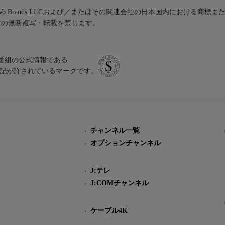
iVo Brands LLCおよび／またはその関連会社の日本国内における商標
材の無断複写・転載を禁じます。
、テレビ番組の公式情報である
スにのみ表記が許されているマークです。
チャンネル一覧
オプションチャンネル
J:テレ
J:COMチャンネル
ケーブル4K