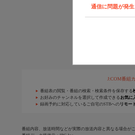
通信に問題が発生しま
J:COM番
番組表の閲覧・番組の検索・検索条件を保存する
お好みのチャンネルを選択して作成できる
お気に
録画予約に対応しているご自宅のSTBへの
リモー
番組内容、放送時間などが実際の放送内容と異なる場合が