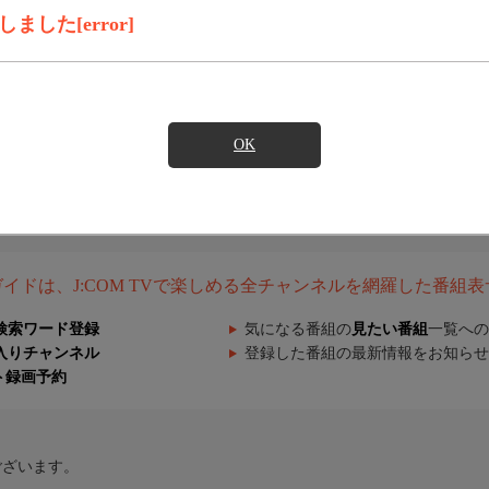
した[error]
OK
組ガイドは、J:COM TVで楽しめる全チャンネルを網羅した番組
検索ワード登録
気になる番組の
見たい番組
一覧への
入りチャンネル
登録した番組の最新情報をお知らせ
ト録画予約
ございます。