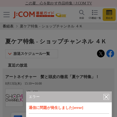
この夏、心を動かす作品特集 | J:COM TV
検索
CS番組一覧
番組表
番組表
夏ケア特集 - ショップチャンネル ４Ｋ
夏ケア特集 - ショップチャンネル ４Ｋ
放送スケジュール一覧
直近の放送
アートネイチャー 髪と頭皮の徹底「夏ケア特集」！
8月13日(木)
15:10〜16:00
Ch.430
ショップチャンネル ４Ｋ
エラー
通信に問題が発生しました[error]