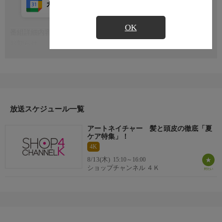
カレンダー登録
アプリ視聴
放送前
OK
番組詳細内容
もっと見る
お知らせ
日本初のショッピング専門チャンネルとして1996年にスタート。
ファッション、ビューティー、ホームグッズ、グルメなど、バイ
ヤーが厳選した商品を24時間ご紹介。世界中の逸品に出会う喜び
を生放送ならではの臨場感と一緒にお楽しみください。
＊ライブ放送につき、番組および商品内容に変更が生じる場合も
放送スケジュール一覧
ございます。
アートネイチャー 髪と頭皮の徹底「夏
ＨＰ：https://www.shopch.jp
ケア特集」！
4K
8/13(木)
15:10～16:00
ショップチャンネル ４Ｋ