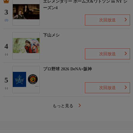
エレメンタリー ホームズ&ワトソン in NY シ
ーズン4
3
次回放送
(2)
下山メシ
4
次回放送
(-)
プロ野球 2026 DeNA×阪神
5
次回放送
(-)
もっと見る