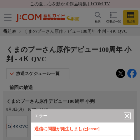
この夏、心を動かす作品特集 | J:COM TV
検索
CS番組一覧
番組表
番組表
くまのプーさん原作デビュー100周年 小判 - 4Ｋ QVC
くまのプーさん原作デビュー100周年 小
判 - 4Ｋ QVC
放送スケジュール一覧
前回の放送
くまのプーさん原作デビュー100周年 小判
8月3日(月)
10:00〜11:00
エラー
Ch.431
4Ｋ QVC
通信に問題が発生しました[error]