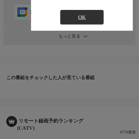
カレンダー登録
アプリ視聴
放送中
OK
番組詳細内容
もっと見る
番組内容
※番組の内容や放送日時は、変更となる場合がございます。
この番組をチェックした人が見ている番組
リモート録画予約ランキング
(CATV)
07/30更新