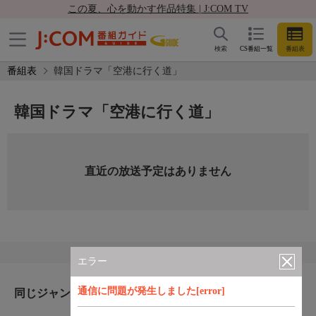
この夏、心を動かす作品特集 | J:COM TV
検索
CS番組一覧
番組表
番組表
韓国ドラマ「空港に行く道」
韓国ドラマ「空港に行く道」
直近の放送予定はありません
エラー
通信に問題が発生しました[error]
同じジャンルのおすすめ番組