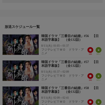
「誤解によって憎しみを抱いた親友に人生を狂わされ、復讐の化
身となったヒロイン。愛、そして結婚をも利用する稀代のドロ沼
悪女バトルが勃発！」
幼いときの不幸な出来事で両親と離れながらも明るく逞しい女性
に育ったダジョン。結婚という幸せを掴んだが、親友と夫の不倫
という裏切りに遭い、2人の陰謀でようやく巡り会えた父をも奪
放送スケジュール一覧
われる。奈落の底に突き落とされたダジョンは復讐に目覚め、報
韓国ドラマ「三番目の結婚」#56 【日
復を開始する！
本語字幕版】 （全132話）
8/11(火)
01:05～01:37
フジテレビＴＷＯ ドラマ・ア
ニメ
韓国ドラマ「三番目の結婚」#57 【日
本語字幕版】 （全132話）
8/11(火)
01:37～02:09
フジテレビＴＷＯ ドラマ・ア
ニメ
韓国ドラマ「三番目の結婚」#58 【日
本語字幕版】 （全132話）
8/11(火)
02:09～02:41
フジテレビＴＷＯ ドラマ・ア