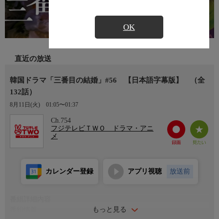
OK
直近の放送
韓国ドラマ「三番目の結婚」#56 【日本語字幕版】 （全
132話）
8月11日(火)
01:05〜01:37
Ch.754
フジテレビＴＷＯ ドラマ・アニ
メ
カレンダー登録
アプリ視聴
放送前
番組詳細内容
もっと見る
番組情報