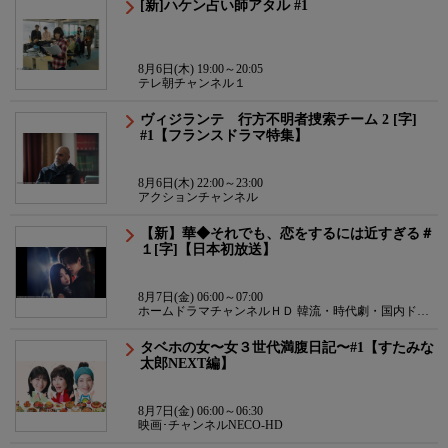
[新]ハケン占い師アタル #1
8月6日(木) 19:00～20:05
テレ朝チャンネル１
ヴィジランテ 行方不明者捜索チーム 2 [字]
#1【フランスドラマ特集】
8月6日(木) 22:00～23:00
アクションチャンネル
【新】華◆それでも、恋をするには近すぎる＃
１[字]【日本初放送】
8月7日(金) 06:00～07:00
ホームドラマチャンネルＨＤ 韓流・時代劇・国内ドラ
マ
タベホの女〜女３世代満腹日記〜#1【すたみな
太郎NEXT編】
8月7日(金) 06:00～06:30
映画･チャンネルNECO-HD