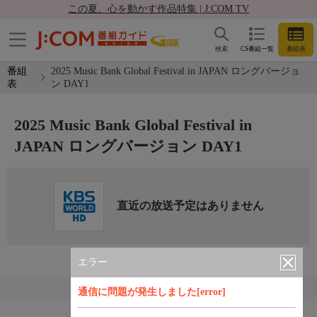
この夏、心を動かす作品特集 | J:COM TV
検索
CS番組一覧
番組表
番組
2025 Music Bank Global Festival in JAPAN ロングバージョ
表
ン DAY1
2025 Music Bank Global Festival in
JAPAN ロングバージョン DAY1
直近の放送予定はありません
エラー
通信に問題が発生しました[error]