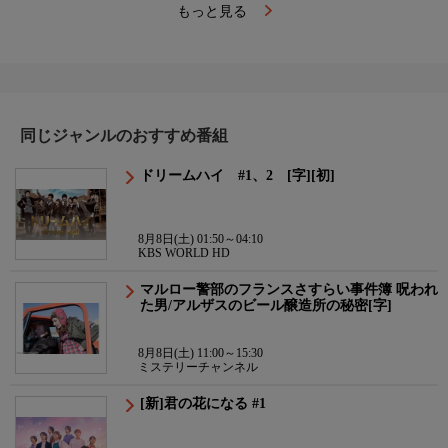
もっと見る
同じジャンルのおすすめ番組
ドリームハイ #1、2 [字][初]
8月8日(土) 01:50～04:10
KBS WORLD HD
マルロー警部のフランスさすらい事件簿 呪われ
た男/アルザスのビール醸造所の秘密[字]
8月8日(土) 11:00～15:30
ミステリーチャンネル
[新]君の花になる #1