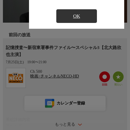
OK
前回の放送
記憶捜査〜新宿東署事件ファイル〜スペシャル3【北大路欣
也主演】
7月25日(土)
19:00〜21:00
Ch.500
映画･チャンネルNECO-HD
カレンダー登録
番組詳細内容
もっと見る
番組内容