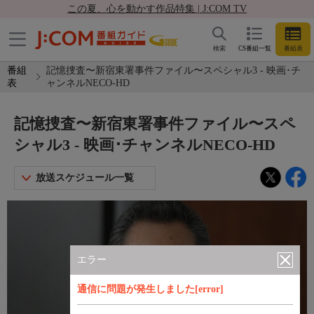
この夏、心を動かす作品特集 | J:COM TV
検索
CS番組一覧
番組表
番組
記憶捜査〜新宿東署事件ファイル〜スペシャル3 - 映画･チ
表
ャンネルNECO-HD
記憶捜査〜新宿東署事件ファイル〜スペ
シャル3 - 映画･チャンネルNECO-HD
放送スケジュール一覧
エラー
通信に問題が発生しました[error]