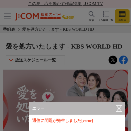
この夏、心を動かす作品特集 | J:COM TV
検索
CS番組一覧
番組表
番組表
愛を処方いたします - KBS WORLD HD
愛を処方いたします - KBS WORLD HD
放送スケジュール一覧
エラー
通信に問題が発生しました[error]