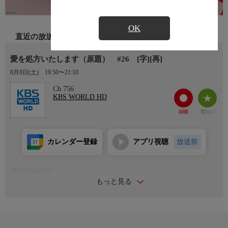
OK
直近の放送
愛を処方いたします（原題） #26 [字][再]
8月8日(土)
19:50〜21:10
Ch.756
KBS WORLD HD
カレンダー登録
アプリ視聴
放送前
番組詳細内容
もっと見る
出演者
チン・セヨン、パク・ギウン、キム・スンス、キム・ヒョンム
ク、ソ・イヒョン 他
番組内容
＊日本初放送！KBS最新週末ドラマをお届け！＊主演のチン・セ