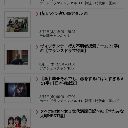
ホームドラマチャンネルＨＤ 韓流・時代劇・国内ドラ
マ
[新]ハケン占い師アタル #1
8月6日(木) 19:00～20:05
テレ朝チャンネル１
ヴィジランテ 行方不明者捜索チーム 2 [字]
#1【フランスドラマ特集】
8月6日(木) 22:00～23:00
アクションチャンネル
【新】華◆それでも、恋をするには近すぎる＃
１[字]【日本初放送】
8月7日(金) 06:00～07:00
ホームドラマチャンネルＨＤ 韓流・時代劇・国内ドラ
マ
タベホの女〜女３世代満腹日記〜#1【すたみな
太郎NEXT編】