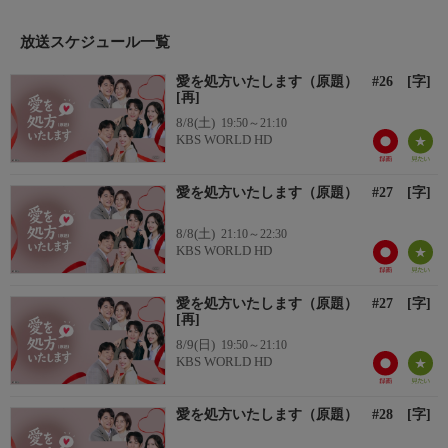
ヨン、パク・ギウンは約14年振りの共演☆＊家族の因縁が絡み合
う中、愛と和解、成長と赦しを描く、心を温かく揺さぶるロマン
放送スケジュール一覧
ティックドラマ！
愛を処方いたします（原題） #26 [字]
あらすじ
[再]
ミンソが使っている部屋のチェストからセリが隠していた包みを
8/8(土)
19:50～21:10
見つけたウンビンは、放心状態のままヒョンビンの元へ向かう
KBS WORLD HD
が、ヒョンビンにも多くを語らない。その頃、デハンはドンスク
の息子ジフも交えて一緒に時間を過ごし、徐々に距離を縮めてい
愛を処方いたします（原題） #27 [字]
た。翌朝、祖母にヒョンビンとの交際がバレたことをジュニョク
に伝えるジュア。ジュニョクが会社を出ると、そこには意外な人
8/8(土)
21:10～22:30
物がいた。
KBS WORLD HD
愛を処方いたします（原題） #27 [字]
[再]
8/9(日)
19:50～21:10
KBS WORLD HD
愛を処方いたします（原題） #28 [字]