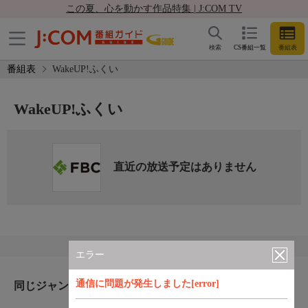
この夏、心を動かす作品特集 | J:COM TV
検索
CS番組一覧
番組表
番組表
WakeUP!ふくい
WakeUP!ふくい
直近の放送予定はありません
エラー
通信に問題が発生しました[error]
同じジャンルのおすすめ番組