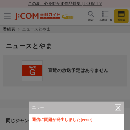
この夏、心を動かす作品特集 | J:COM TV
検索
CS番組一覧
番組表
番組表
ニュースとやま
ニュースとやま
直近の放送予定はありません
エラー
通信に問題が発生しました[error]
同じジャンルのおすすめ番組