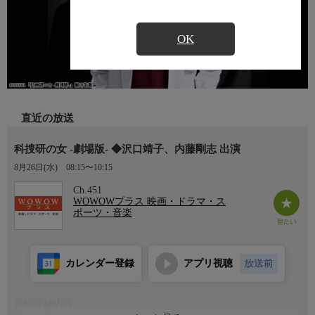
OK
直近の放送
科捜研の女 -劇場版- ◆沢口靖子、内藤剛志 出演
8月26日(水)
08:15〜10:15
Ch.451
WOWOWプラス 映画・ドラマ・ス
ポーツ・音楽
カレンダー登録
アプリ視聴
放送前
番組詳細内容