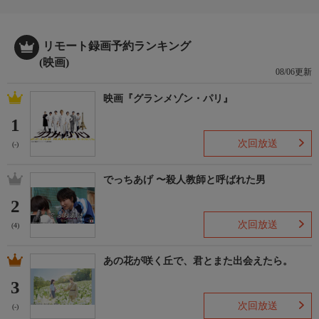
リモート録画予約ランキング
(映画)
08/06更新
映画『グランメゾン・パリ』
1
次回放送
(-)
でっちあげ 〜殺人教師と呼ばれた男
2
次回放送
(4)
あの花が咲く丘で、君とまた出会えたら。
3
次回放送
(-)