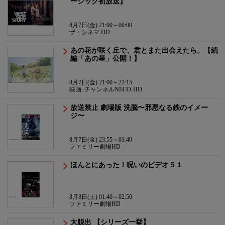
ーシック初放送】
8月7日(金) 21:00～00:00
ザ・シネマ HD
あの花が咲く丘で、君とまた出会えたら。【続
編「あの星」公開！】
8月7日(金) 21:00～23:15
映画･チャンネルNECO-HD
放送禁止 劇場版 洗脳〜邪悪なる鉄のイメー
ジ〜
8月7日(金) 23:55～01:40
ファミリー劇場HD
ほんとにあった！呪いのビデオ５１
8月8日(土) 01:40～02:50
ファミリー劇場HD
大脱出 【シリーズ一挙】