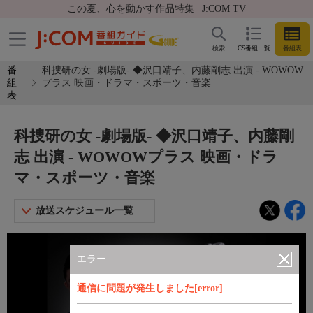
この夏、心を動かす作品特集 | J:COM TV
検索
CS番組一覧
番組表
番
科捜研の女 -劇場版- ◆沢口靖子、内藤剛志 出演 - WOWOW
組
プラス 映画・ドラマ・スポーツ・音楽
表
科捜研の女 -劇場版- ◆沢口靖子、内藤剛
志 出演 - WOWOWプラス 映画・ドラ
マ・スポーツ・音楽
放送スケジュール一覧
エラー
通信に問題が発生しました[error]