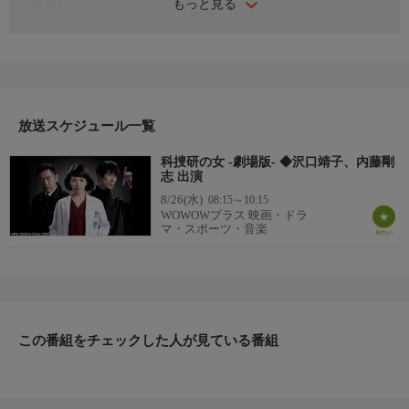
もっと見る
番組内容
2021年 日本
監督：兼崎涼介
出演：沢口靖子／内藤剛志／佐々木蔵之介／若村麻由美
番組詳細
榊マリコたち“科捜研”のスペシャリストと捜査一課の土門刑事、
解剖医の風丘教授ら京都府警の面々は、かつてない難事件に挑
放送スケジュール一覧
む。それは京都を皮切りに始まった、科学者ばかりが次々と犠牲
科捜研の女 -劇場版- ◆沢口靖子、内藤剛
になる“世界同時多発不審死事件”。犯罪につながる物的証拠が見
志 出演
つからず、自殺として処理されようとしていた事件を発端に、マ
8/26(水)
08:15～10:15
リコたちは死の連鎖の謎を懸命に解き明かしていく。やがて究極
WOWOWプラス 映画・ドラ
の決断を迫られたマリコが最後にとった行動とは……。
マ・スポーツ・音楽
この番組をチェックした人が見ている番組