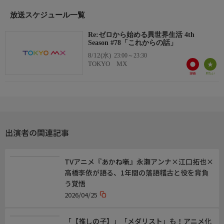
【ユリウス・ユークリウス】江口拓也
【アナスタシア・ホーシン】植田佳奈
放送スケジュール一覧
【メィリィ・ポートルート】鈴木絵理
【シャウラ】ファイルーズあい
Re:ゼロから始める異世界生活 4th
Season #78「これからの話」
【レイド・アストレア】杉田智和
8/12(水)
【ライ・バテンカイトス／ロイ・アルファルド
23:00～23:30
TOKYO MX
】河西健吾
【ルイ・アルネブ】小原好美
出演者の関連記事
TVアニメ『あかね噺』永瀬アンナ×江口拓也×
高橋李依が語る、1年間の落語稽古と役を背負
う覚悟
2026/04/25
「【推しの子】」「メダリスト」も！アニメ化