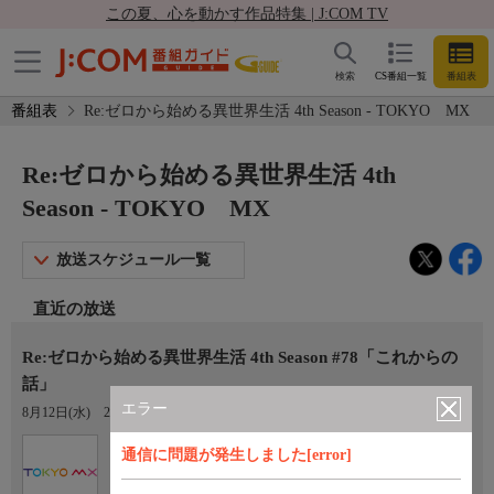
この夏、心を動かす作品特集 | J:COM TV
検索
CS番組一覧
番組表
番組表
Re:ゼロから始める異世界生活 4th Season - TOKYO MX
Re:ゼロから始める異世界生活 4th
Season - TOKYO MX
放送スケジュール一覧
直近の放送
Re:ゼロから始める異世界生活 4th Season #78「これからの
話」
エラー
8月12日(水)
23:00〜23:30
Ch.9
通信に問題が発生しました[error]
TOKYO MX