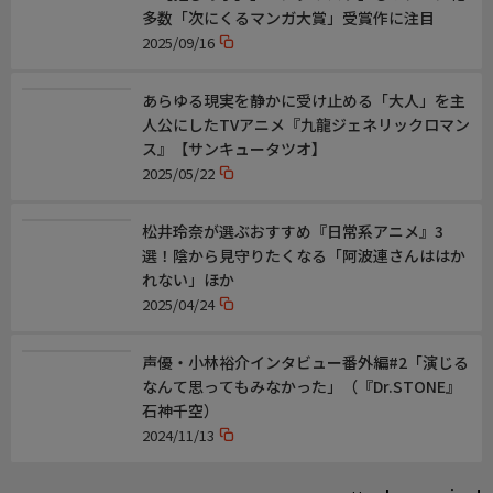
多数「次にくるマンガ大賞」受賞作に注目
2025/09/16
あらゆる現実を静かに受け止める「大人」を主
人公にしたTVアニメ『九龍ジェネリックロマン
ス』【サンキュータツオ】
2025/05/22
松井玲奈が選ぶおすすめ『日常系アニメ』3
選！陰から見守りたくなる「阿波連さんははか
れない」ほか
2025/04/24
声優・小林裕介インタビュー番外編#2「演じる
なんて思ってもみなかった」（『Dr.STONE』
石神千空）
2024/11/13