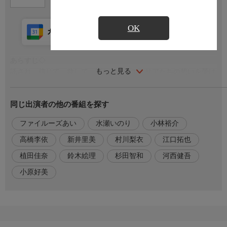
OK
カレンダー登録
アプリ視聴
放送前
あらすじ◇
もっと見る
託され、信じて、赦して、願われた。エミリアたちの想いを受け
取り『ナツキ・スバル』として戦う決意をしたスバルは、『死に
戻り』から目覚めると真っ先に記憶喪失になったと打ち明ける。
同じ出演者の他の番組を探す
レムのことも自分の記憶も取り戻し、全員で無事に帰還する。そ
の宣言でラムからの協力も取り付けると、塔内の螺旋階段へと向
ファイルーズあい
水瀬いのり
小林裕介
かうスバル。そこは二度、背中を押されて落下死した殺人現場に
他ならなかった。
高橋李依
新井里美
村川梨衣
江口拓也
植田佳奈
鈴木絵理
杉田智和
河西健吾
出演者
【ナツキ・スバル】小林裕介
小原好美
【エミリア】高橋李依
【ベアトリス】新井里美
【ラム】村川梨衣
【レム】水瀬いのり