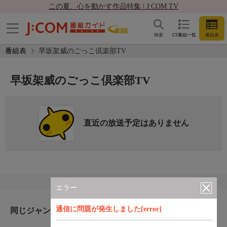
この夏、心を動かす作品特集 | J:COM TV
検索
CS番組一覧
番組表
番組表
早坂架威のごっこ倶楽部TV
早坂架威のごっこ倶楽部TV
直近の放送予定はありません
エラー
通信に問題が発生しました[error]
同じジャンルのおすすめ番組