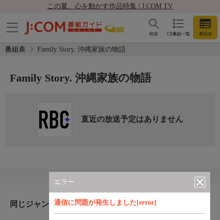
この夏、心を動かす作品特集 | J:COM TV
検索
CS番組一覧
番組表
番組表
Family Story. 沖縄家族の物語
Family Story. 沖縄家族の物語
直近の放送予定はありません
エラー
通信に問題が発生しました[error]
同じジャンルのおすすめ番組