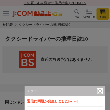
この夏、心を動かす作品特集 | J:COM TV
検索
CS番組一覧
番組表
番組表
タクシードライバーの推理日誌10
タクシードライバーの推理日誌10
直近の放送予定はありません
エラー
通信に問題が発生しました[error]
同じジャンルのおすすめ番組