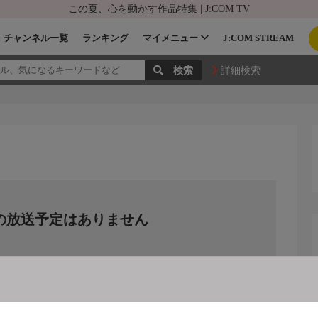
この夏、心を動かす作品特集 | J:COM TV
チャンネル一覧
ランキング
マイメニュー
J:COM STREAM
詳細検索
の放送予定はありません