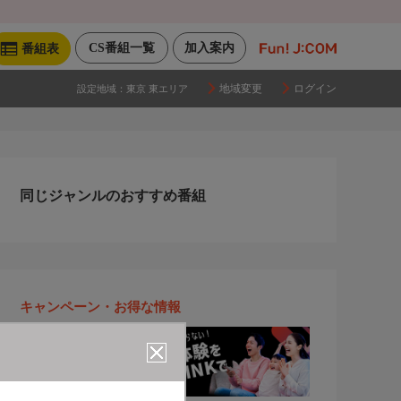
CS番組一覧
加入案内
番組表
地域変更
ログイン
設定地域：
東京 東エリア
同じジャンルのおすすめ番組
キャンペーン・お得な情報