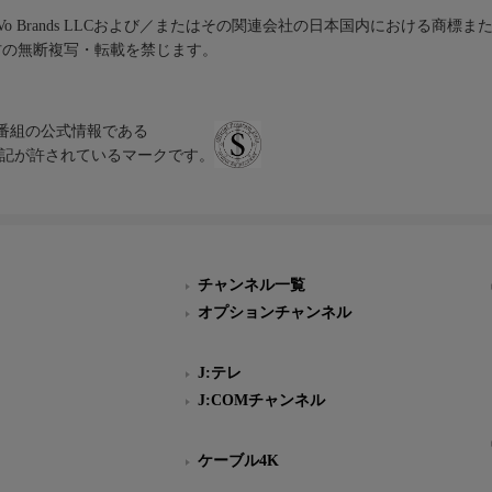
iVo Brands LLCおよび／またはその関連会社の日本国内における商標
材の無断複写・転載を禁じます。
、テレビ番組の公式情報である
スにのみ表記が許されているマークです。
チャンネル一覧
オプションチャンネル
J:テレ
J:COMチャンネル
ケーブル4K