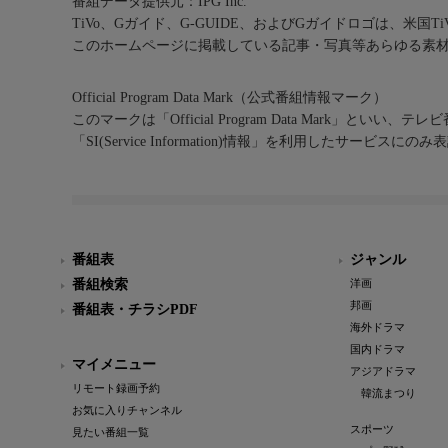
番組データ提供元：IPG Inc.
TiVo、Gガイド、G-GUIDE、およびGガイドロゴは、米国T
このホームページに掲載している記事・写真等あらゆる素
Official Program Data Mark（公式番組情報マーク）
このマークは「Official Program Data Mark」といい
「SI(Service Information)情報」を利用したサービ
番組表
ジャンル
番組検索
洋画
邦画
番組表・チラシPDF
海外ドラマ
国内ドラマ
マイメニュー
アジアドラマ
リモート録画予約
韓流まつり
お気に入りチャンネル
スポーツ
見たい番組一覧