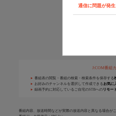
通信に問題が発生しま
J:COM番
番組表の閲覧・番組の検索・検索条件を保存する
お好みのチャンネルを選択して作成できる
お気に
録画予約に対応しているご自宅のSTBへの
リモー
番組内容、放送時間などが実際の放送内容と異なる場合が