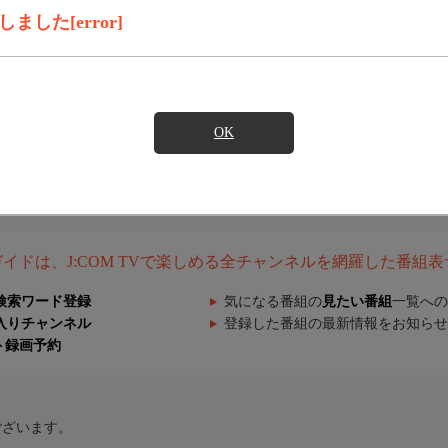
した[error]
OK
組ガイドは、J:COM TVで楽しめる全チャンネルを網羅した番組
検索ワード登録
気になる番組の
見たい番組
一覧への
入りチャンネル
登録した番組の最新情報をお知らせ
ト録画予約
ございます。