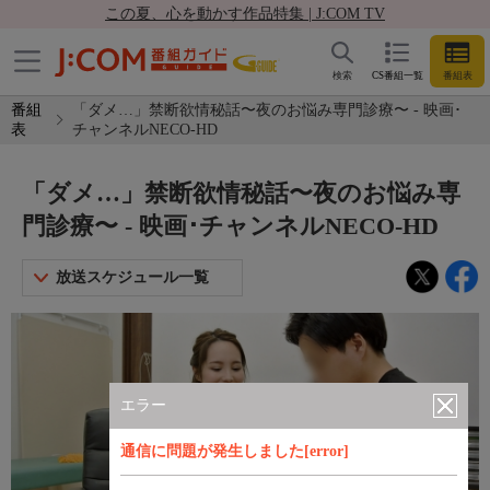
この夏、心を動かす作品特集 | J:COM TV
検索
CS番組一覧
番組表
番組
「ダメ…」禁断欲情秘話〜夜のお悩み専門診療〜 - 映画･
表
チャンネルNECO-HD
「ダメ…」禁断欲情秘話〜夜のお悩み専
門診療〜 - 映画･チャンネルNECO-HD
放送スケジュール一覧
エラー
通信に問題が発生しました[error]