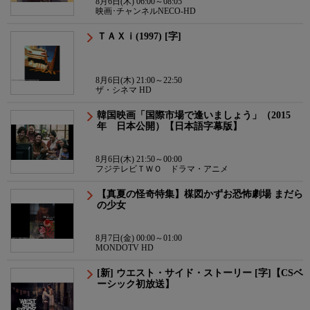
8月6日(木) 06:00～08:05
映画･チャンネルNECO-HD
ＴＡＸｉ(1997) [字]
8月6日(木) 21:00～22:50
ザ・シネマ HD
韓国映画「国際市場で逢いましょう」（2015
年 日本公開）【日本語字幕版】
8月6日(木) 21:50～00:00
フジテレビＴＷＯ ドラマ・アニメ
【真夏の怪奇特集】楳図かずお恐怖劇場 まだら
の少女
8月7日(金) 00:00～01:00
MONDOTV HD
[新] ウエスト・サイド・ストーリー [字]【CSベ
ーシック初放送】