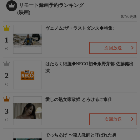
リモート録画予約ランキング
(映画)
07/30更新
ヴェノム:ザ・ラストダンス◆特集:
1
次回放送
(-)
はたらく細胞◆NECO初◆永野芽郁 佐藤健出
演
2
(-)
愛しの熟女家政婦 とろけるご奉仕
3
次回放送
(-)
でっちあげ 〜殺人教師と呼ばれた男