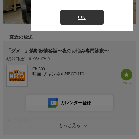
OK
直近の放送
「ダメ…」禁断欲情秘話〜夜のお悩み専門診療〜
8月22日(土)
01:05〜02:10
Ch.500
映画･チャンネルNECO-HD
カレンダー登録
番組詳細内容
もっと見る
番組内容
出演：小日向まい 八乃つばさ 野々宮蘭