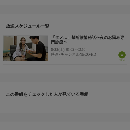
ドスケベ痴女テクの「らん先生」が診る、究極股間治療！！夜の
お悩みを解決するムーンライトクリニック…院長の野々宮蘭が、
ひっそりと営んでいる秘密の病院。美しくセクシーに男性の皆様
を治療いたします。今日も、悩める殿方が、ご来院されまし
放送スケジュール一覧
た…。（『夜のお悩み専門診療』）
「ダメ…」禁断欲情秘話〜夜のお悩み専
門診療〜
8/22(土)
01:05～02:10
映画･チャンネルNECO-HD
この番組をチェックした人が見ている番組