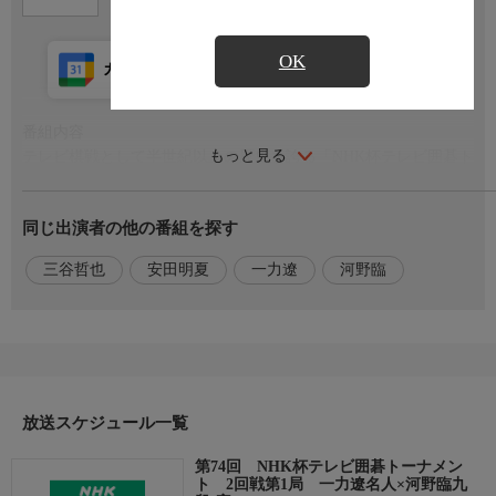
OK
カレンダー登録
アプリ視聴
放送前
番組内容
もっと見る
テレビ棋戦として半世紀以上の歴史を誇る「NHK杯テレビ囲碁ト
ーナメント」は、日本囲碁界のトップ棋士50人によって行われ
る。一手30秒の早打ちで行われる対局は、棋士たちの真剣な表情
同じ出演者の他の番組を探す
と緊迫した勝負のだいご味を、全国の囲碁ファンに伝えている。
今年度で74回目。2回戦第1局は一力遼名人と河野臨九段の対戦。
三谷哲也
安田明夏
一力遼
河野臨
【解説】三谷哲也八段【司会】安田明夏初段
出演者
【対局】名人…一力遼，九段…河野臨，【解説】八段…三谷哲
也，【司会】初段…安田明夏
放送スケジュール一覧
第74回 NHK杯テレビ囲碁トーナメン
ト 2回戦第1局 一力遼名人×河野臨九