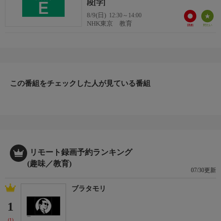
段[字]
8/9(日)
12:30～14:00
NHK東京 教育
この番組をチェックした人が見ている番組
リモート録画予約ランキング
(趣味／教育)
07/30更新
ブラタモリ
1
(1)