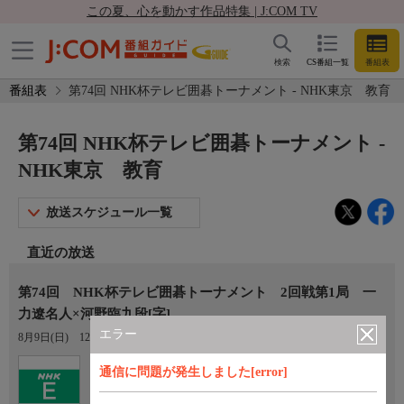
この夏、心を動かす作品特集 | J:COM TV
検索
CS番組一覧
番組表
番組表
第74回 NHK杯テレビ囲碁トーナメント - NHK東京 教育
第74回 NHK杯テレビ囲碁トーナメント -
NHK東京 教育
放送スケジュール一覧
直近の放送
第74回 NHK杯テレビ囲碁トーナメント 2回戦第1局 一
力遼名人×河野臨九段[字]
エラー
8月9日(日)
12:30〜14:00
Ch.2
通信に問題が発生しました[error]
NHK東京 教育