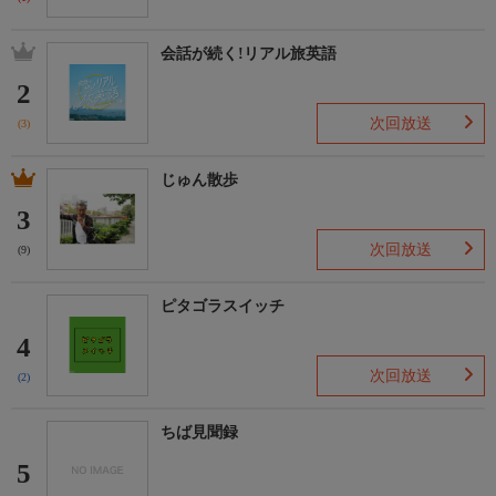
会話が続く!リアル旅英語
2
次回放送
(3)
じゅん散歩
3
次回放送
(9)
ピタゴラスイッチ
4
次回放送
(2)
ちば見聞録
5