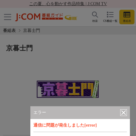
この夏、心を動かす作品特集 | J:COM TV
検索
CS番組一覧
番組表
番組表
京暮士門
京暮士門
エラー
通信に問題が発生しました[error]