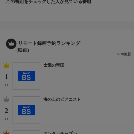
この番組をチェックした人が見ている番組
制作
2026年
ＩＶＳ４１／オムニバスジャパン
おしらせ
＊この番組はピュア４Ｋで放送しています。
リモート録画予約ランキング
(映画)
07/30更新
太陽の帝国
1
(-)
海の上のピアニスト
2
(-)
アンタッチャブル