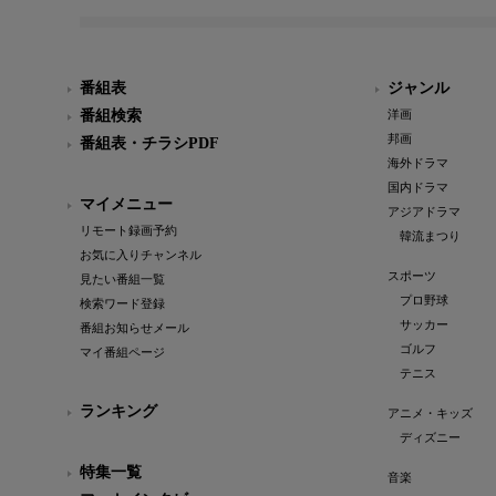
番組表
ジャンル
番組検索
洋画
邦画
番組表・チラシPDF
海外ドラマ
国内ドラマ
マイメニュー
アジアドラマ
リモート録画予約
韓流まつり
お気に入りチャンネル
スポーツ
見たい番組一覧
プロ野球
検索ワード登録
サッカー
番組お知らせメール
ゴルフ
マイ番組ページ
テニス
ランキング
アニメ・キッズ
ディズニー
特集一覧
音楽