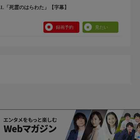
EL「死霊のはらわた」【字幕】
録画予約
見たい