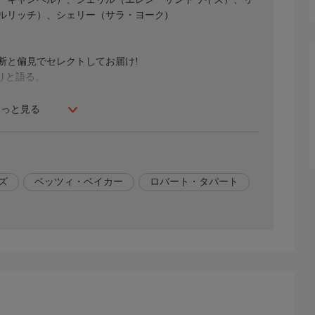
ルリッチ）、シェリー（サラ・ヨーク)
断と偏見でセレクトしてお届け!
りと語る。
もっと見る
シュら５人の若者たち。地下室で偶然見つけた「死者の
そこに録音されていた音声は、森に封じ込められていた悪
悪な死霊が次々と復活し、不死の怪物と化した悪霊が若者
。アッシュは果敢にも立ち向かうのだが…。８０年代スプ
ズ
ベッツィ・ベイカー
ロバート・タパート
パート、ブルース・キャンベル【翻訳】西村容子