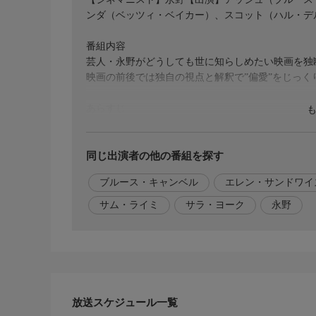
ンダ（ベッツィ・ベイカー）、スコット（ハル・デ
番組内容
芸人・永野がどうしても世に知らしめたい映画を独
映画の前後では独自の視点と解釈で”偏愛”をじっく
あらすじ
森の別荘で楽しい休暇を過ごそうとやって来たアッ
書」という古文書とテープレコーダーを見つけた。
霊を蘇らせてしまう呪文でだったのだ！復活した邪
同じ出演者の他の番組を探す
たちに次々と取り憑き、おぞましい姿変えてしまう
ブルース・キャンベル
エレン・サンドワイ
ラッターブ
サム・ライミ
サラ・ヨーク
永野
あらすじ2
ームを決定づけ、ホラー映画の歴史を変えた１本！
監督・脚本・製作
【監督／脚本】サム・ライミ【製作】ロバート・タ
放送スケジュール一覧
制作