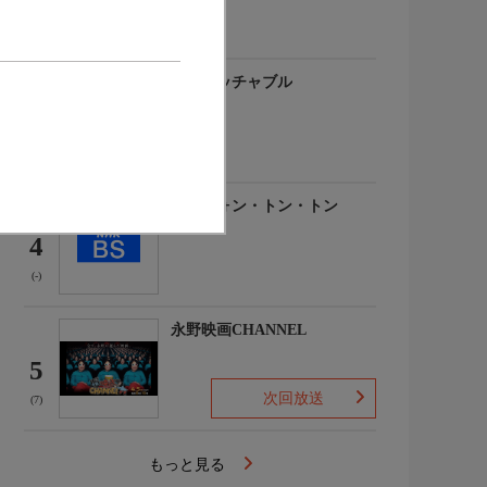
(-)
アンタッチャブル
3
(-)
名犬ウォン・トン・トン
4
(-)
永野映画CHANNEL
5
次回放送
(7)
もっと見る