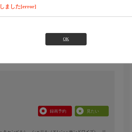
した[error]
OK
】
録画予約
見たい
・キャンベル）、シェリル（エレン・サンドワイズ）、リ