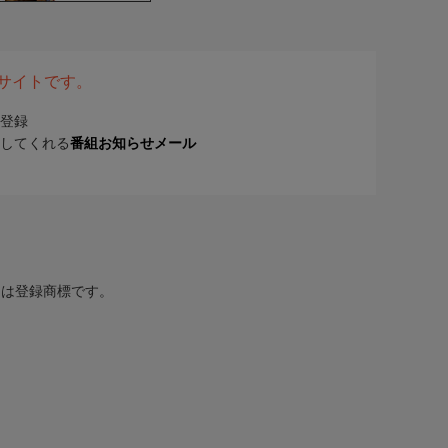
表サイトです。
登録
してくれる
番組お知らせメール
または登録商標です。