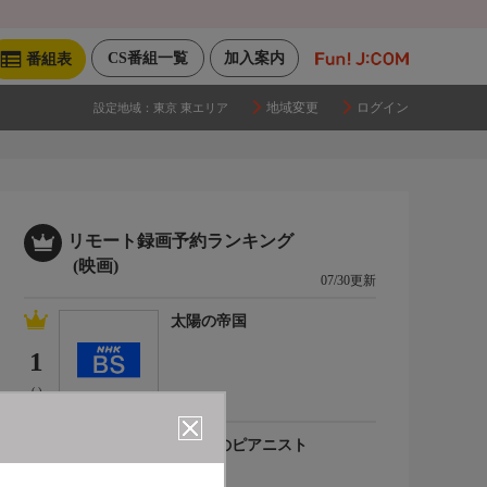
CS番組一覧
加入案内
番組表
地域変更
ログイン
設定地域：
東京 東エリア
リモート録画予約ランキング
(映画)
07/30更新
太陽の帝国
1
(-)
海の上のピアニスト
2