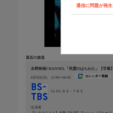
通信に問題が発生しま
直近の放送
永野映画CHANNEL「死霊のはらわた」【字幕
カレンダー登録
8月9日(日)
22:00〜00:00
Ch.161
ＢＳ－ＴＢＳ
出演者
【シネマニスト】永野【出演】アッシュ（ブルース