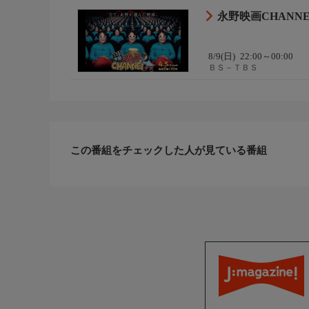
2026年
永野映画CHANN
IVS41/オムニバスジャパン
8/9(日)
22:00～00:00
ＢＳ－ＴＢＳ
この番組をチェックした人が見ている番組