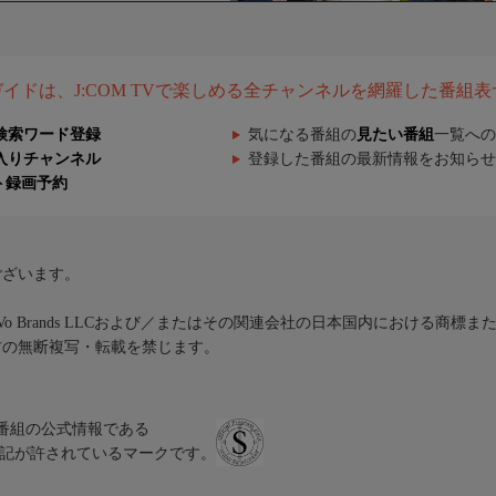
組ガイドは、J:COM TVで楽しめる全チャンネルを網羅した番組
検索ワード登録
気になる番組の
見たい番組
一覧への
入りチャンネル
登録した番組の最新情報をお知らせ
ト録画予約
ございます。
iVo Brands LLCおよび／またはその関連会社の日本国内における商標
材の無断複写・転載を禁じます。
、テレビ番組の公式情報である
スにのみ表記が許されているマークです。