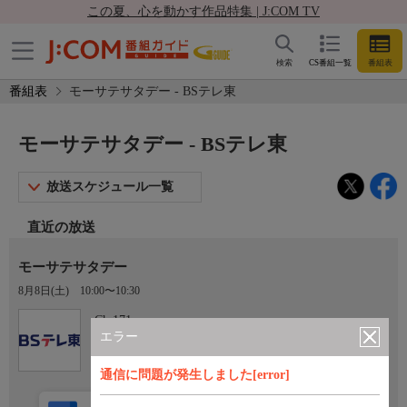
この夏、心を動かす作品特集 | J:COM TV
検索
CS番組一覧
番組表
番組表
モーサテサタデー - BSテレ東
モーサテサタデー - BSテレ東
放送スケジュール一覧
直近の放送
モーサテサタデー
8月8日(土)
10:00〜10:30
Ch.171
BSテレ東
エラー
通信に問題が発生しました[error]