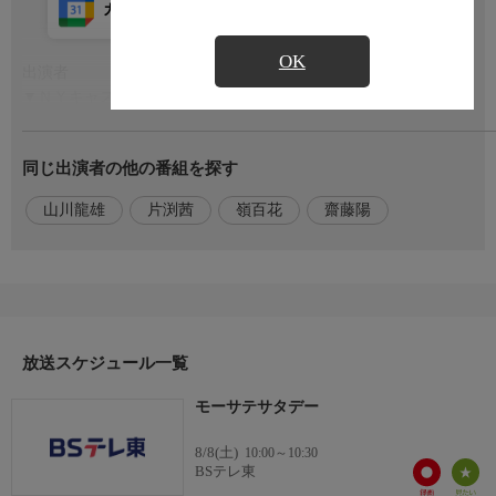
カレンダー登録
アプリ視聴
放送前
OK
出演者
もっと見る
▼ＮＹキャスター片渕茜▼東京キャスター山川龍雄、嶺百花、齋
藤陽
同じ出演者の他の番組を探す
番組内容1
▼「ウォール街エクスプレス」 ＮＹ証券取引所と提携し、ウォ
山川龍雄
片渕茜
嶺百花
齋藤陽
ール街の最新情報をＮＹ支局のキャスターや記者がわかりやすく
伝えます。
番組内容2
▼「フォワードルッキング」 企業トップや専門家に、一歩先を
見据えた経営課題や世界情勢について、マーケット視点で取材し
放送スケジュール一覧
ます。
モーサテサタデー
番組内容3
▼「マーケット先読み」 週明けの株価や為替はどうなるのか。
8/8(土)
10:00～10:30
金曜日のＮＹ市場を踏まえて、週明けを専門家とともに展望しま
BSテレ東
す。